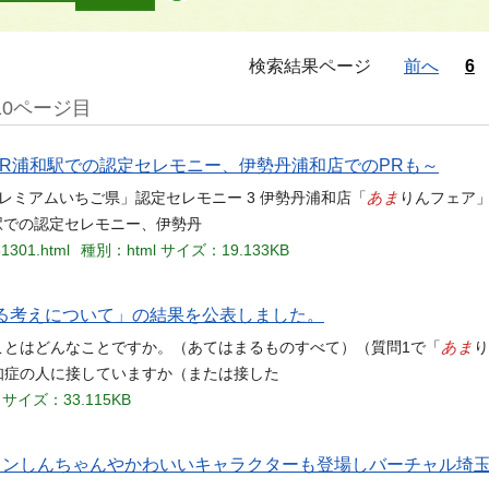
検索結果ページ
前へ
6
10ページ目
JR浦和駅での認定セレモニー、伊勢丹浦和店でのPRも～
あま
「プレミアムいちご県」認定セレモニー 3 伊勢丹浦和店「
りんフェア
駅での認定セレモニー、伊勢丹
31301.html
種別：html
サイズ：19.133KB
する考えについて」の結果を公表しました。
あま
ことはどんなことですか。（あてはまるものすべて）（質問1で「
り
知症の人に接していますか（または接した
サイズ：33.115KB
ヨンしんちゃんやかわいいキャラクターも登場しバーチャル埼