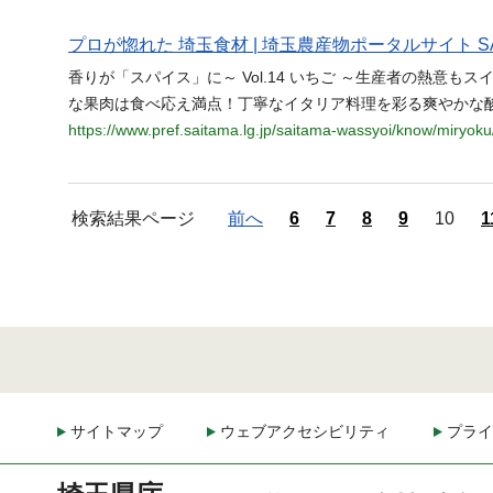
プロが惚れた 埼玉食材 | 埼玉農産物ポータルサイト S
香りが「スパイス」に～ Vol.14 いちご ～生産者の熱意
な果肉は食べ応え満点！丁寧なイタリア料理を彩る爽やかな酸味
https://www.pref.saitama.lg.jp/saitama-wassyoi/know/miryoku
検索結果ページ
前へ
6
7
8
9
10
1
サイトマップ
ウェブアクセシビリティ
プライ