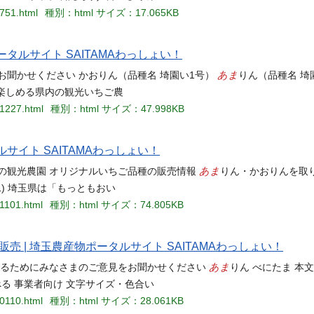
3751.html
種別：html
サイズ：17.065KB
タルサイト SAITAMAわっしょい！
あま
お聞かせください かおりん（品種名 埼園い1号）
りん（品種名 埼
が楽しめる県内の観光いちご農
41227.html
種別：html
サイズ：47.998KB
サイト SAITAMAわっしょい！
あま
の観光農園 オリジナルいちご品種の販売情報
りん・かおりんを取
1) 埼玉県は「もっともおい
51101.html
種別：html
サイズ：74.805KB
 | 埼玉農産物ポータルサイト SAITAMAわっしょい！
あま
するためにみなさまのご意見をお聞かせください
りん べにたま 本
食べる 事業者向け 文字サイズ・色合い
60110.html
種別：html
サイズ：28.061KB