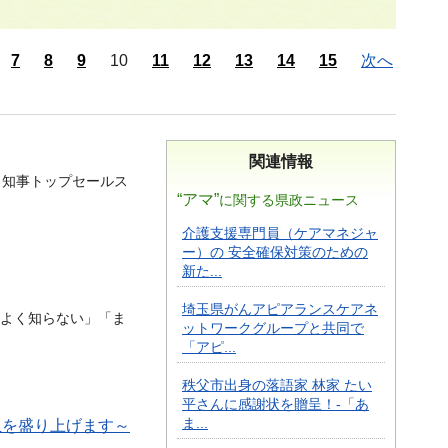
7
8
9
10
11
12
13
14
15
次へ
関連情報
」知事トップセールス
“アマ”
に関する県政ニュース
介護支援専門員（ケアマネジャ
ー）の 安全確保対策のための
新た...
埼玉県がんアピアランスケアネ
よく知らない」「ま
ットワークグループと共同で
「アピ...
秩父市出身の落語家 林家 たい
平さんに感謝状を贈呈！-「あ
ま...
玉を盛り上げます～