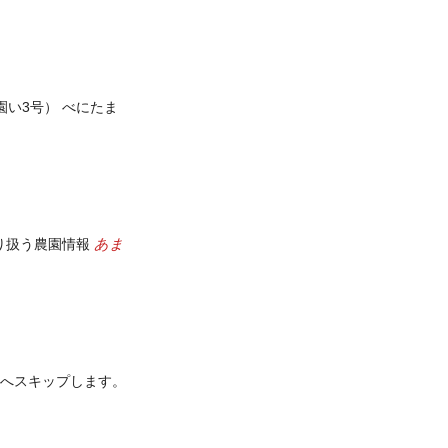
園い3号） べにたま
あま
り扱う農園情報
文へスキップします。