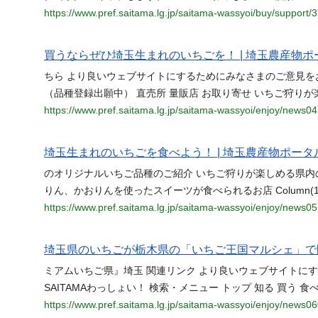
https://www.pref.saitama.lg.jp/saitama-wassyoi/buy/support/
買うならぜひ埼玉生まれのいちごを！ | 埼玉農産物ポー
ちら より良いウェブサイトにするためにみなさまのご意見を
（品種登録出願中） 直売所 量販店 お取り寄せ いちご狩り
https://www.pref.saitama.lg.jp/saitama-wassyoi/enjoy/news0
埼玉生まれのいちごを食べよう！ | 埼玉農産物ポータル
のオリジナルいちご品種のご紹介 いちご狩りが楽しめる県内
りん、かおりんを使ったスイーツが食べられるお店 Column(
https://www.pref.saitama.lg.jp/saitama-wassyoi/enjoy/news0
埼玉県のいちごが栃木県の「いちご王国マルシェ」で販売
ミアムいちご県』埼玉 関連リンク より良いウェブサイトに
SAITAMAわっしょい！ 検索・メニュー トップ 知る 買う 
https://www.pref.saitama.lg.jp/saitama-wassyoi/enjoy/news0