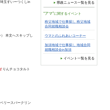
埼玉すいーつくしin
県政ニュース一覧を見る
“アマ”
に関するイベント
秩父地域で仕事探し 秩父地域
合同就職相談会
ー） 本文へスキップし
ウマとのふれあいコーナー
加須地域で仕事探し 地域合同
就職相談会in加須
イベント一覧を見る
ま
りんチョコタルト
ーベリースパークリン