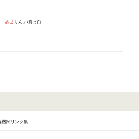
あま
る「
りん」/真っ白
係機関リンク集