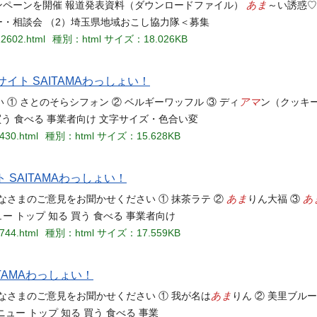
あま
ンペーンを開催 報道発表資料（ダウンロードファイル）
～い誘惑♡
ー・相談会 （2）埼玉県地域おこし協力隊＜募集
12602.html
種別：html
サイズ：18.026KB
イト SAITAMAわっしょい！
アマ
① さとのそらシフォン ② ベルギーワッフル ③ ディ
ン（クッキ
 買う 食べる 事業者向け 文字サイズ・色合い変
3430.html
種別：html
サイズ：15.628KB
イト SAITAMAわっしょい！
あま
あ
なさまのご意見をお聞かせください ① 抹茶ラテ ②
りん大福 ③
ー トップ 知る 買う 食べる 事業者向け
3744.html
種別：html
サイズ：17.559KB
TAMAわっしょい！
あま
なさまのご意見をお聞かせください ① 我が名は
りん ② 美里ブル
ニュー トップ 知る 買う 食べる 事業