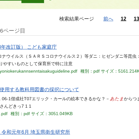
検索結果ページ
前へ
12
1
16ページ目
8年改訂版） こども家庭庁
ロナウイルス（ＳＡＲＳコロナウイルス２）等ダニ：ヒゼンダニ等昆虫
りやすいものとして保育所で特に注意
syoniokerukannsenntaisakuguideline.pdf
種別：pdf
サイズ：5161.214
て使用する教科用図書の採択について
あたま
1 1 1 06-1偕成社T07エリック・カールの絵本できるかな？－
からつま
さんどきっ7 1 1
.pdf
種別：pdf
サイズ：3051.049KB
 令和元年6月 埼玉県衛生研究所