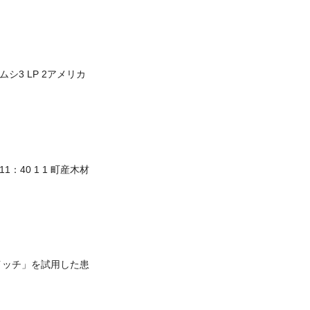
シ3 LP 2アメリカ
11：40 1 1 町産木材
イッチ」を試用した患