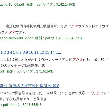
kasho-10_08.pdf
種別：pdf
サイズ：9142.146KB
アタマ
リスト 1扁形動物門有棒状体綱三岐腸目サンカク
ウズムシ科ナミウズム
アタマ
カク
ウズム
kasho-siryou-08_2.pdf
種別：pdf
サイズ：338.407KB
4 5 6 7 8 9 10 11 12 13 14 1...
アたま
1 1 6 1 7日1 ときがわ町文化センター「アスピ
がわ」10：30 ～
、恩師のメッセージ動画制作、式
pdf
種別：pdf
サイズ：271.515KB
喚起 所属名所沢市役所保健医療課
ア「たま
ついての聞き取りを行った。 ４結果 （１）患者の反応
ごス
踏まずなら押せそう」と前向き
：pdf
サイズ：3046.558KB