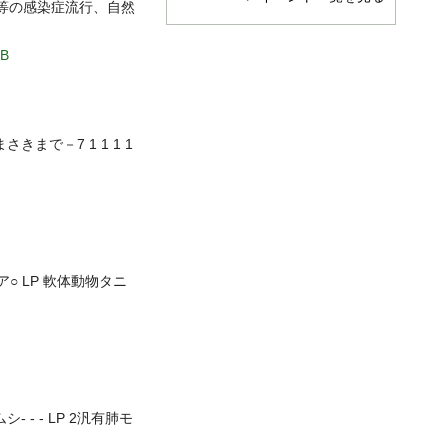
等の感染症流行、自然
B
さきまで－7 1 1 1 1
○ LP 軟体動物タニ
 - - LP 2汎有肺モ