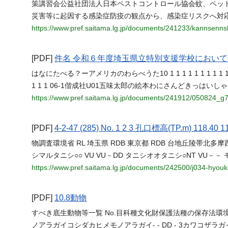
策講習会公益社団法人日本ペストコントロール協会蚊、ペッ
災害等に起因する感染症防疫の観点から、感染症リスクへ対
https://www.pref.saitama.lg.jp/documents/241233/kannsenn
[PDF]
件名 令和６年度埼玉県立特別支援学校におい
はなにたべる？ーアメリカのわらべうた10 1 1 1 1 1 1 1 
1 1 1 06-1偕成社U01五味太郎の絵本わにさんどきっはいしゃ
https://www.pref.saitama.lg.jp/documents/241912/050824_g7
[PDF]
4-2-47 (285) No. 1 2 3 孔口標高(TP.m) 118.40 11
物調査環境省 RL 埼玉県 RDB 東京都 RDB 台地丘陵帯
シマルタニシ○○ VU VU－DD タニシオオタニシ○NT VU－－
https://www.pref.saitama.lg.jp/documents/242500/j034-hyou
[PDF]
10.8動物
すべき底生動物等一覧 No.目科種文化財保護法種の保存法環境省
ノアラガイコシダカヒメモノアラガイ- - DD - 3カワコザ