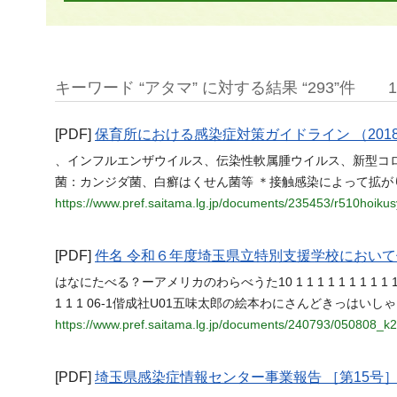
キーワード “アタマ” に対する結果 “293”件
[PDF]
保育所における感染症対策ガイドライン （201
、インフルエンザウイルス、伝染性軟属腫ウイルス、新型コ
菌：カンジダ菌、白癬はくせん菌等 ＊接触感染によって拡が
https://www.pref.saitama.lg.jp/documents/235453/r510hoiku
[PDF]
件名 令和６年度埼玉県立特別支援学校におい
はなにたべる？ーアメリカのわらべうた10 1 1 1 1 1 1 1 
1 1 1 06-1偕成社U01五味太郎の絵本わにさんどきっはいしゃ
https://www.pref.saitama.lg.jp/documents/240793/050808_k2
[PDF]
埼玉県感染症情報センター事業報告 ［第15号］