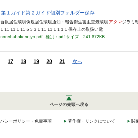
当名 第１ガイド第２ガイド個別フォルダー保存
アタマ
ル台帳居住環境例規居住環境通知・報告衛生害虫空気環境
ジラミ報告 
 3 1 11 11 1 11 5 3 3 1 11 11 1 1 1 1 保存上の取扱い電
2_nannbuhokennjyo.pdf
種別：pdf
サイズ：241.672KB
6
17
18
19
20
21
次へ
ページの先頭へ戻る
バシーポリシー・免責事項
著作権・リンクについて
関