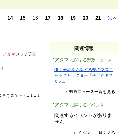
3
14
15
16
17
18
19
20
21
次へ
関連情報
アタマ
：
ジラミ等真
“アタマ”
に関する県政ニュース
KB
働く若者を応援する県のマスコ
ットキャラクター「チアたまち
ゃん...
県政ニュース一覧を見る
さきまで－7 1 1 1 1
“アタマ”
に関するイベント
関連するイベントがありま
せん
イベント一覧を見る