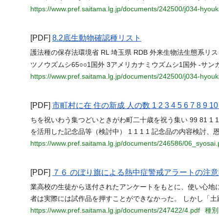
https://www.pref.saitama.lg.jp/documents/242500/j034-hyou
[PDF]
8.2底生動物確認種リスト
護法種の保存法環境省 RL 埼玉県 RDB 外来生物法生態系
ツノウズムシ65○○1国外 3アメリカナミウズムシ1国外 -サン
https://www.pref.saitama.lg.jp/documents/242500/j034-hyou
[PDF]
市町村に在 住の新成 人の数 1 2 3 4 5 6 7 8 9 10 1 2 3 
ちを祝いわう集つどいときがわ町二十歳を祝う集い 99 81 1 1 
を活用した記念品等（検討中） 1 1 1 1 記念品の内容検討
https://www.pref.saitama.lg.jp/documents/246586/06_syosai.
[PDF]
７６ のぼり旗による熱中症警戒アラートの注意
業高校の生徒から送付されたアンケートをもとに、使い心地に
者は実際には試作品を押すことができなかった。 しかし「土
https://www.pref.saitama.lg.jp/documents/247422/4.pdf
種別