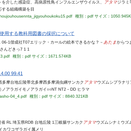
アタマ
トを介した感染症、高病原性鳥インフルエンザウイルス、
ジラミ
応する組織構築を目
shoujouhousennta_jigyouhoukoku15.pdf
種別：pdf
サイズ：1050.945K
て使用する教科用図書の採択について
あたま
1 1 1 06-1偕成社T07エリック・カールの絵本できるかな？－
からつま
さんどきっ7 1 1
3.pdf
種別：pdf
サイズ：1671.574KB
4.00 99.41
アタマ
北多摩西多摩台地丘陵帯北多摩西多摩渦虫綱サンカク
ウズムシプラナリア
 モノアラガイモノアラガイ○○NT NT2－DD ヒラマ
kasho-04_4.pdf
種別：pdf
サイズ：8840.321KB
アタマ
 RL 埼玉県RDB 台地丘陵 1三岐腸サンカク
ウズムシナミウズムシ-
ラガイカワコザラガイ属メリ