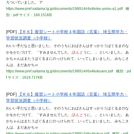
ろついていました。 ア
https://www.pref.saitama.lg.jp/documents/198914/r4s4koku-yomu-q1.pdf
種
別：pdf
サイズ：168.151KB
[PDF]
【Ｒ６】復習シート小学校４年国語（言葉） 埼玉県学力・
学習状況調査（小学校）
わいい手だなと思いました。 そのうちにおばさんはすっかりうばぐるまのな
かをかたづけて、 「すみませんでした、
ほんと
うに。 」 といいました。 あ
かちゃんはまたうばぐるまにのっけられて、いってしまいました。 みちこさ
んは、まだあかちゃ
https://www.pref.saitama.lg.jp/documents/198914/r6s4kokuans.pdf
種別：pd
f
サイズ：1619.717KB
[PDF]
【Ｒ６】復習シート小学校４年国語（言葉） 埼玉県学力・
学習状況調査（小学校）
わいい手だなと思いました。 そのうちにおばさんはすっかりうばぐるまのな
かをかたづけて、 「すみませんでした、
ほんと
うに。 」 といいました。 あ
かちゃんはまたうばぐるまにのっけられて、いってしまいました。 みちこさ
んは、まだあかちゃ
https://www.pref.saitama.lg.jp/documents/198914/r6s4kokuq.pdf
種別：pdf