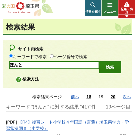
彩の国 埼玉県
緊急・防
情報を探す
メニュー
災
検索結果
サイト内検索
キーワードで検索
ページ番号で検索
検索方法
検索結果ページ
前へ
18
19
20
次へ
キーワード “ほんと” に対する結果 “417”件
19ページ目
[PDF]
【R4】復習シート小学校４年国語（言葉）埼玉県学力・学
習状況調査（小学校）