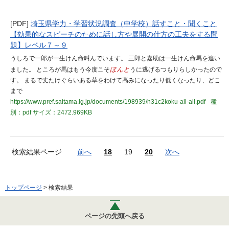
[PDF]
埼玉県学力・学習状況調査（中学校）話すこと・聞くこと
【効果的なスピーチのために話し方や展開の仕方の工夫をする問
題】レベル７～９
うしろで一郎が一生けん命叫んでいます。 三郎と嘉助は一生けん命馬を追い
ました。 ところが馬はもう今度こそ
ほんと
うに逃げるつもりらしかったので
す。 まるで丈たけぐらいある草をわけて高みになったり低くなったり、どこ
まで
https://www.pref.saitama.lg.jp/documents/198939/h31c2koku-all-all.pdf
種
別：pdf
サイズ：2472.969KB
検索結果ページ
前へ
18
19
20
次へ
トップページ
> 検索結果
ページの先頭へ戻る