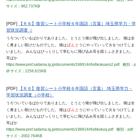
サイズ：962.737KB
[PDF]
【Ｒ６】復習シート小学校６年国語（言葉）埼玉県学力・学
習状況調査（
うろついているばかりでありました。 とうとう猪が飛び出しました。 猪は全
く勇ましい獣けだものでした。 猪は
ほんと
うにやっていって火をつけてしま
いました。 みんなはびっくりして草むらに飛び込み耳を固くふさぎました。
耳ばか
https://www.pref.saitama.lg.jp/documents/198914/r6s6kokuans2.pdf
種別：p
df
サイズ：2256.615KB
[PDF]
【Ｒ６】復習シート小学校６年国語（言葉） 埼玉県学力・
学習状況調査（小学校）
うろついているばかりでありました。 とうとう猪が飛び出しました。 猪は全
く勇ましい獣けだものでした。 猪は
ほんと
うにやっていって火をつけてしま
いました。 みんなはびっくりして草むらに飛び込み耳を固くふさぎました。
耳ばか
https://www.pref.saitama.lg.jp/documents/198914/r6s6kokuq.pdf
種別：pdf
サイズ：2002.764KB