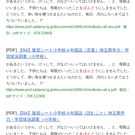
があるというから、けっして、川などへいってはいけません。 」と、母親は
いいました。 子供たちは、母親がいったことを
ほんと
うにしませんでした。
どうかして、赤い魚を捕つかまえたいものだと、毎日、川のふちへきてはう
ろついていました。 ア
https://www.pref.saitama.lg.jp/documents/198914/r4s4koku-all-ans.pdf
種
別：pdf
サイズ：978.239KB
[PDF]
【R4】復習シート小学校４年国語（言葉）埼玉県学力・学
習状況調査（小学校）
があるというから、けっして、川などへいってはいけません。 」と、母親は
いいました。 子供たちは、母親がいったことを
ほんと
うにしませんでした。
どうかして、赤い魚を捕つかまえたいものだと、毎日、川のふちへきてはう
ろついていました。 ア
https://www.pref.saitama.lg.jp/documents/198914/r4s4koku-all-q.pdf
種別：
pdf
サイズ：786.122KB
[PDF]
【R4】復習シート小学校４年国語（読むこと）埼玉県学
力・学習状況調査（小学校）
があるというから、けっして、川などへいってはいけません。 」と、母親は
いいました。 子供たちは、母親がいったことを
ほんと
うにしませんでした。