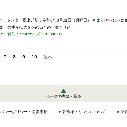
かお
 センター提出〆切：令和8年8月31日（月曜日） あま
べにべに
ま」の生産拡大を進めるため、実とり苗
tml
種別：html
サイズ：26.846KB
7
8
9
10
次へ
ページの先頭へ戻る
バシーポリシー・免責事項
著作権・リンクについて
関