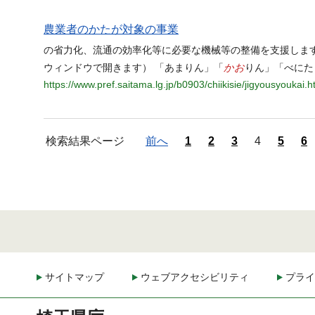
農業者のかたが対象の事業
の省力化、流通の効率化等に必要な機械等の整備を支援します。
かお
ウィンドウで開きます） 「あまりん」「
りん」「べにた
https://www.pref.saitama.lg.jp/b0903/chiikisie/jigyousyoukai.h
検索結果ページ
前へ
1
2
3
4
5
6
サイトマップ
ウェブアクセシビリティ
プライ