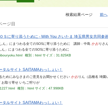
検索結果ページ
前へ
ページ目
寄り添うために - With You さいたま 埼玉県男女共同
かお
しん」にまつわる全てのSOSに寄り添うために 講師：中島
りさん
にんしん」にまつわる全てのSOSに寄り添うために
eibouryoku.html
種別：html
サイズ：31.825KB
タルサイト SAITAMAわっしょい！
かお
するためにみなさまのご意見をお聞かせください
りん（品種名 埼園
店 お取り寄せ いちご狩りが
41227.html
種別：html
サイズ：47.998KB
タルサイト SAITAMAわっしょい！