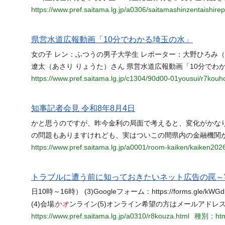
https://www.pref.saitama.lg.jp/a0306/saitamashinzentaishire
県営水道広報動画「10分でわかる埼玉の水」
女の子 レン：ふつうの男子大学生 レポーター：大野ひろみ（
遼太（あさり りょうた）さん 県営水道広報動画「10分でわ
https://www.pref.saitama.lg.jp/c1304/90d00-01yousui/r7kou
知事記者会見 令和8年8月4日
かと思うのですが、昨今金利の局面で考えると、変化がかな
の問題もありますけれども、実はついこの間県内の金融機関
https://www.pref.saitama.lg.jp/a0001/room-kaiken/kaiken202
トラブルに遭う前に知っておきたいネット広告の罠～
日10時～16時） (3)Googleフォーム：https://forms.g
かオ
(4)会場
ンライン(5)オンライン希望の方はメールアドレス
https://www.pref.saitama.lg.jp/a0310/r8kouza.html
種別：htm