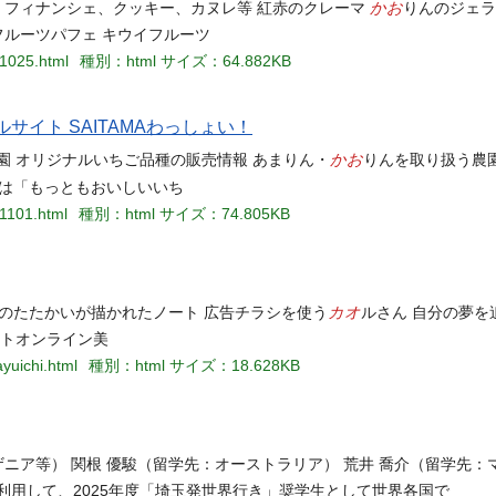
かお
ヌ、フィナンシェ、クッキー、カヌレ等 紅赤のクレーマ
りんのジェラ
フルーツパフェ キウイフルーツ
51025.html
種別：html
サイズ：64.882KB
サイト SAITAMAわっしょい！
かお
園 オリジナルいちご品種の販売情報 あまりん・
りんを取り扱う農
玉県は「もっともおいしいいち
51101.html
種別：html
サイズ：74.805KB
カオ
悪のたたかいが描かれたノート 広告チラシを使う
ルさん 自分の夢を
ートオンライン美
ayuichi.html
種別：html
サイズ：18.628KB
ザニア等） 関根 優駿（留学先：オーストラリア） 荒井 喬介（留学先：
利用して、2025年度「埼玉発世界行き」奨学生として世界各国で