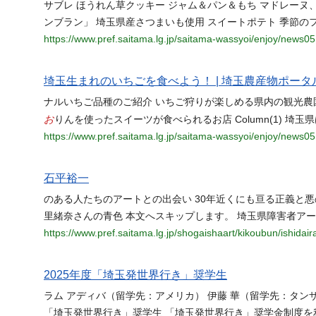
サブレ ほうれん草クッキー ジャム＆パン＆もち マドレー
ンブラン」 埼玉県産さつまいも使用 スイートポテト 季節の
https://www.pref.saitama.lg.jp/saitama-wassyoi/enjoy/news0
埼玉生まれのいちごを食べよう！ | 埼玉農産物ポータル
ナルいちご品種のご紹介 いちご狩りが楽しめる県内の観光農
お
りんを使ったスイーツが食べられるお店 Column(1) 埼
https://www.pref.saitama.lg.jp/saitama-wassyoi/enjoy/news0
石平裕一
のある人たちのアートとの出会い 30年近くにも亘る正義と
里緒奈さんの青色 本文へスキップします。 埼玉県障害者ア
https://www.pref.saitama.lg.jp/shogaishaart/kikoubun/ishidair
2025年度「埼玉発世界行き」奨学生
ラム アディバ（留学先：アメリカ） 伊藤 華（留学先：タン
「埼玉発世界行き」奨学生 「埼玉発世界行き」奨学金制度を