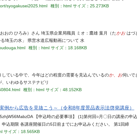
port/syogakusei2025.html
種別：html
サイズ：25.273KB
かお
おおの ひろみ）さん 埼玉県企業局職員 ミオ：鷹雄 葉月（た
はづ
かる埼玉の水」 県営水道広報動画について 水
houdouga.html
種別：html
サイズ：18.168KB
か、お
りしている中で、今年はどの程度の需要を見込んでいるの
伺いで
が、いわゆるサステナビリ
60804.html
種別：html
サイズ：48.152KB
実例から広告を見抜こう～（令和8年度景品表示法啓発講座）
le/kWGd5zhjW56MabzDA 【申込時の必要事項】 (1)第何回○月〇日の講座の申
 申込期限 各講座開催日の5日前までにお申込みください。 第1回締
l
サイズ：18.565KB