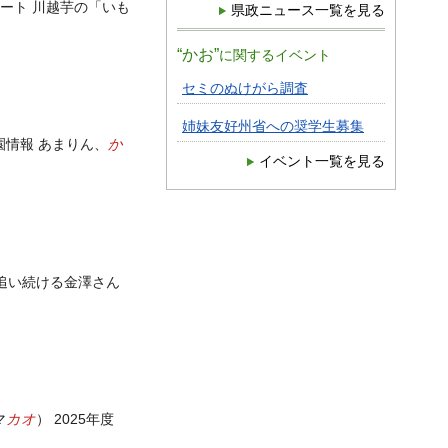
ート 川越芋の「いも
県政ニュース一覧を見る
“かお”
に関するイベント
セミのぬけがら調査
姉妹友好州省への奨学生募集
か
園情報 あまりん、
イベント一覧を見る
追い続ける金澤さん
カオ
マ
） 2025年度