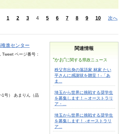
1
2
3
4
5
6
7
8
9
10
次へ
参画推進センター
関連情報
 Tweet ページ番号：
“かお”
に関する県政ニュース
秩父市出身の落語家 林家 たい
平さんに感謝状を贈呈！-「あ
ま...
埼玉から世界に挑戦する奨学生
い1号） あまりん（品
を募集します！～オーストラリ
ア・...
埼玉から世界に挑戦する奨学生
を募集します！ -オーストラリ
ア...