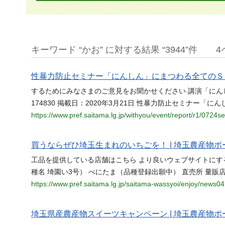
キーワード “かお” に対する結果 “3944”件
4
性暴力防止セミナー「にんしん」にまつわる全てのＳＯＳに
するためにみなさまのご意見をお聞かせください 講演「にん
174830 掲載日：2020年3月21日 性暴力防止セミナー「
https://www.pref.saitama.lg.jp/withyou/event/report/r1/0724s
買うならぜひ埼玉生まれのいちごを！ | 埼玉農産物ポー
工品を提供している店舗はこちら より良いウェブサイトに
種名 埼園い3号） べにたま（品種登録出願中） 直売所 量販
https://www.pref.saitama.lg.jp/saitama-wassyoi/enjoy/news0
埼玉県産農産物スイーツキャンペーン | 埼玉農産物ポー