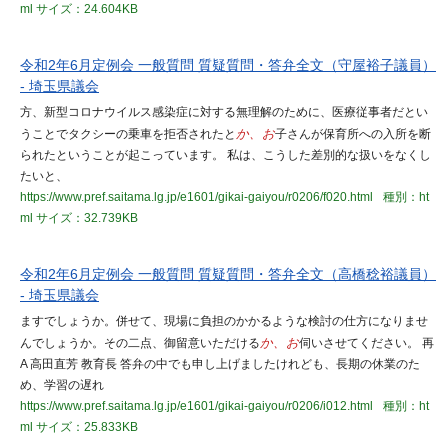
ml
サイズ：24.604KB
令和2年6月定例会 一般質問 質疑質問・答弁全文（守屋裕子議員）
- 埼玉県議会
方、新型コロナウイルス感染症に対する無理解のために、医療従事者だとい
うことでタクシーの乗車を拒否されたと
か、お
子さんが保育所への入所を断
られたということが起こっています。 私は、こうした差別的な扱いをなくし
たいと、
https://www.pref.saitama.lg.jp/e1601/gikai-gaiyou/r0206/f020.html
種別：ht
ml
サイズ：32.739KB
令和2年6月定例会 一般質問 質疑質問・答弁全文（高橋稔裕議員）
- 埼玉県議会
ますでしょうか。併せて、現場に負担のかかるような検討の仕方になりませ
んでしょうか。その二点、御留意いただける
か、お
伺いさせてください。 再
A 高田直芳 教育長 答弁の中でも申し上げましたけれども、長期の休業のた
め、学習の遅れ
https://www.pref.saitama.lg.jp/e1601/gikai-gaiyou/r0206/i012.html
種別：ht
ml
サイズ：25.833KB