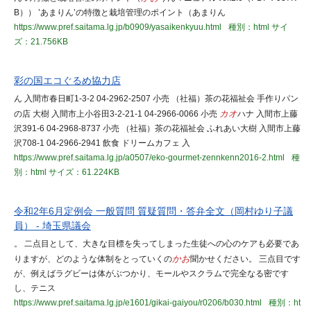
B）） ’あまりん’の特徴と栽培管理のポイント（あまりん
https://www.pref.saitama.lg.jp/b0909/yasaikenkyuu.html
種別：html
サイ
ズ：21.756KB
彩の国エコぐるめ協力店
ん 入間市春日町1-3-2 04-2962-2507 小売 （社福）茶の花福祉会 手作りパン
の店 大樹 入間市上小谷田3-2-21-1 04-2966-0066 小売
カオ
ハナ 入間市上藤
沢391-6 04-2968-8737 小売 （社福）茶の花福祉会 ふれあい大樹 入間市上藤
沢708-1 04-2966-2941 飲食 ドリームカフェ 入
https://www.pref.saitama.lg.jp/a0507/eko-gourmet-zennkenn2016-2.html
種
別：html
サイズ：61.224KB
令和2年6月定例会 一般質問 質疑質問・答弁全文（岡村ゆり子議
員） - 埼玉県議会
。 二点目として、大きな目標を失ってしまった生徒への心のケアも必要であ
りますが、どのような体制をとっていくの
かお
聞かせください。 三点目です
が、例えばラグビーは体がぶつかり、モールやスクラムで完全なる密です
し、テニス
https://www.pref.saitama.lg.jp/e1601/gikai-gaiyou/r0206/b030.html
種別：ht