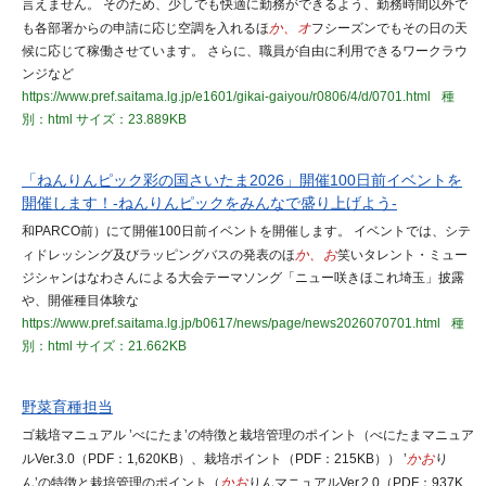
言えません。 そのため、少しでも快適に勤務ができるよう、勤務時間以外で
も各部署からの申請に応じ空調を入れるほ
か、オ
フシーズンでもその日の天
候に応じて稼働させています。 さらに、職員が自由に利用できるワークラウ
ンジなど
https://www.pref.saitama.lg.jp/e1601/gikai-gaiyou/r0806/4/d/0701.html
種
別：html
サイズ：23.889KB
「ねんりんピック彩の国さいたま2026」開催100日前イベントを
開催します！-ねんりんピックをみんなで盛り上げよう-
和PARCO前）にて開催100日前イベントを開催します。 イベントでは、シテ
ィドレッシング及びラッピングバスの発表のほ
か、お
笑いタレント・ミュー
ジシャンはなわさんによる大会テーマソング「ニュー咲きほこれ埼玉」披露
や、開催種目体験な
https://www.pref.saitama.lg.jp/b0617/news/page/news2026070701.html
種
別：html
サイズ：21.662KB
野菜育種担当
ゴ栽培マニュアル ’べにたま’の特徴と栽培管理のポイント（べにたまマニュア
ルVer.3.0（PDF：1,620KB）、栽培ポイント（PDF：215KB）） ’
かお
り
ん’の特徴と栽培管理のポイント（
かお
りんマニュアルVer.2.0（PDF：937K