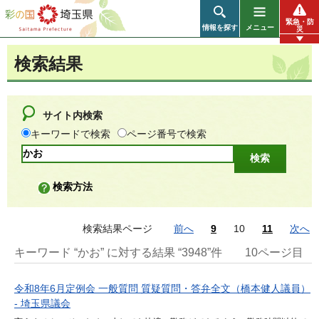
彩の国 埼玉県
緊急・防
情報を探す
メニュー
災
検索結果
サイト内検索
キーワードで検索
ページ番号で検索
検索方法
検索結果ページ
前へ
9
10
11
次へ
キーワード “かお” に対する結果 “3948”件
10ページ目
令和8年6月定例会 一般質問 質疑質問・答弁全文（橋本健人議員）
- 埼玉県議会