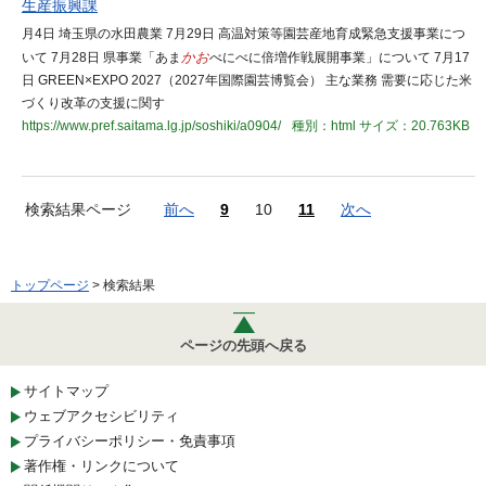
生産振興課
月4日 埼玉県の水田農業 7月29日 高温対策等園芸産地育成緊急支援事業につ
いて 7月28日 県事業「あま
かお
べにべに倍増作戦展開事業」について 7月17
日 GREEN×EXPO 2027（2027年国際園芸博覧会） 主な業務 需要に応じた米
づくり改革の支援に関す
https://www.pref.saitama.lg.jp/soshiki/a0904/
種別：html
サイズ：20.763KB
検索結果ページ
前へ
9
10
11
次へ
トップページ
> 検索結果
ページの先頭へ戻る
サイトマップ
ウェブアクセシビリティ
プライバシーポリシー・免責事項
著作権・リンクについて