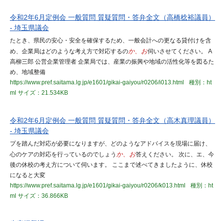
令和2年6月定例会 一般質問 質疑質問・答弁全文（高橋稔裕議員）
- 埼玉県議会
たとき、県民の安心・安全を確保するため、一般会計への更なる貸付けを含
め、企業局はどのような考え方で対応するの
か、お
伺いさせてください。 A
高柳三郎 公営企業管理者 企業局では、産業の振興や地域の活性化等を図るた
め、地域整備
https://www.pref.saitama.lg.jp/e1601/gikai-gaiyou/r0206/i013.html
種別：ht
ml
サイズ：21.534KB
令和2年6月定例会 一般質問 質疑質問・答弁全文（高木真理議員）
- 埼玉県議会
プを踏んだ対応が必要になりますが、どのようなアドバイスを現場に届け、
心のケアの対応を行っているのでしょう
か、お
答えください。 次に、エ、今
後の休校の考え方について伺います。 ここまで述べてきましたように、休校
になると大変
https://www.pref.saitama.lg.jp/e1601/gikai-gaiyou/r0206/k013.html
種別：ht
ml
サイズ：36.866KB