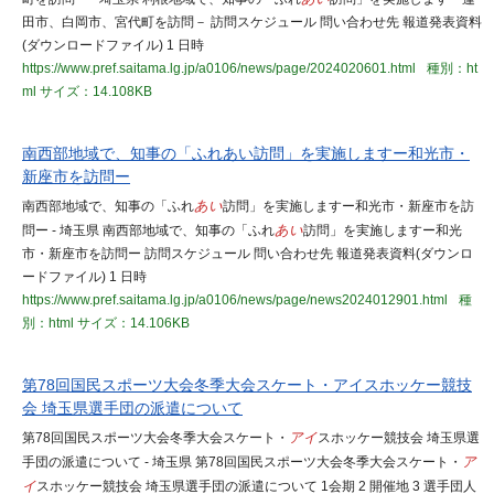
田市、白岡市、宮代町を訪問－ 訪問スケジュール 問い合わせ先 報道発表資料
(ダウンロードファイル) 1 日時
https://www.pref.saitama.lg.jp/a0106/news/page/2024020601.html
種別：ht
ml
サイズ：14.108KB
南西部地域で、知事の「ふれあい訪問」を実施しますー和光市・
新座市を訪問ー
南西部地域で、知事の「ふれ
あい
訪問」を実施しますー和光市・新座市を訪
問ー - 埼玉県 南西部地域で、知事の「ふれ
あい
訪問」を実施しますー和光
市・新座市を訪問ー 訪問スケジュール 問い合わせ先 報道発表資料(ダウンロ
ードファイル) 1 日時
https://www.pref.saitama.lg.jp/a0106/news/page/news2024012901.html
種
別：html
サイズ：14.106KB
第78回国民スポーツ大会冬季大会スケート・アイスホッケー競技
会 埼玉県選手団の派遣について
第78回国民スポーツ大会冬季大会スケート・
アイ
スホッケー競技会 埼玉県選
手団の派遣について - 埼玉県 第78回国民スポーツ大会冬季大会スケート・
ア
イ
スホッケー競技会 埼玉県選手団の派遣について 1会期 2 開催地 3 選手団人