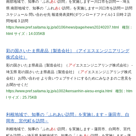
南部地域で、知事の「ふれ
あい
訪問」を実施しますー川口市を訪問ー - 埼玉
県 南部地域で、知事の「ふれ
あい
訪問」を実施しますー川口市を訪問ー 訪問
スケジュール 問い合わせ先 報道発表資料(ダウンロードファイル) 1 日時 2 訪
問地域 3 訪問
https://www.pref.saitama.lg.jp/a0106/news/page/news20240207.html
種別：
html
サイズ：14.035KB
彩の国さいたま県産品［製造会社］（アイエスエンジニアリング
株式会社）
彩の国さいたま県産品［製造会社］（
アイ
エスエンジニアリング株式会社） -
埼玉県 彩の国さいたま県産品［製造会社］（
アイ
エスエンジニアリング株式
会社） お問い合わせ より良いウェブサイトにするためにみなさまのご意見を
お聞かせくだ
https://www.pref.saitama.lg.jp/a1002/kensanhin-aiesu-engia.html
種別：htm
l
サイズ：25.75KB
利根地域で、知事の「ふれあい訪問」を実施します－蓮田市、白
岡市、宮代町を訪問－
利根地域で、知事の「ふれ
あい
訪問」を実施します－蓮田市、白岡市、宮代
町を訪問－ - 埼玉県 利根地域で、知事の「ふれ
あい
訪問」を実施します－蓮