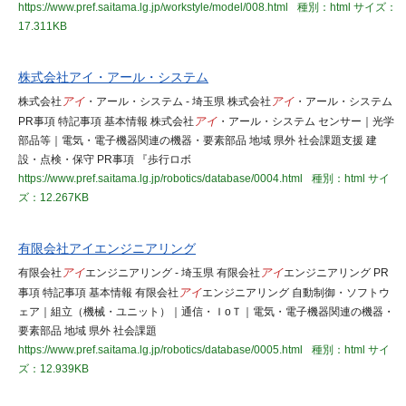
https://www.pref.saitama.lg.jp/workstyle/model/008.html
種別：html
サイズ：
17.311KB
株式会社アイ・アール・システム
株式会社
アイ
・アール・システム - 埼玉県 株式会社
アイ
・アール・システム
PR事項 特記事項 基本情報 株式会社
アイ
・アール・システム センサー｜光学
部品等｜電気・電子機器関連の機器・要素部品 地域 県外 社会課題支援 建
設・点検・保守 PR事項 『歩行ロボ
https://www.pref.saitama.lg.jp/robotics/database/0004.html
種別：html
サイ
ズ：12.267KB
有限会社アイエンジニアリング
有限会社
アイ
エンジニアリング - 埼玉県 有限会社
アイ
エンジニアリング PR
事項 特記事項 基本情報 有限会社
アイ
エンジニアリング 自動制御・ソフトウ
ェア｜組立（機械・ユニット）｜通信・ＩoＴ｜電気・電子機器関連の機器・
要素部品 地域 県外 社会課題
https://www.pref.saitama.lg.jp/robotics/database/0005.html
種別：html
サイ
ズ：12.939KB