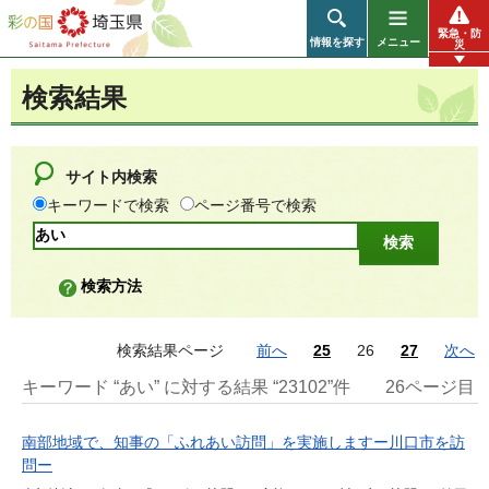
彩の国 埼玉県
緊急・防
情報を探す
メニュー
災
検索結果
サイト内検索
キーワードで検索
ページ番号で検索
検索方法
検索結果ページ
前へ
25
26
27
次へ
キーワード “あい” に対する結果 “23102”件
26ページ目
南部地域で、知事の「ふれあい訪問」を実施しますー川口市を訪
問ー