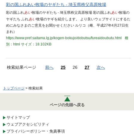
彩の国ふれあい牧場のヤギたち - 埼玉県秩父高原牧場
彩の国ふれ
あい
牧場のヤギたち - 埼玉県秩父高原牧場 彩の国ふれ
あい
牧場の
ヤギたち ふれ
あい
牧場のヤギを紹介します。 より良いウェブサイトにするた
めにみなさまのご意見をお聞かせください ルリコ（雌、平成27年4月27日生
まれ）
https://www.pref.saitama.lg.jp/kogen-bokujo/dobutsu/fureaidoubutu.html
種
別：html
サイズ：18.102KB
検索結果ページ
前へ
25
26
27
次へ
トップページ
> 検索結果
ページの先頭へ戻る
サイトマップ
ウェブアクセシビリティ
プライバシーポリシー・免責事項