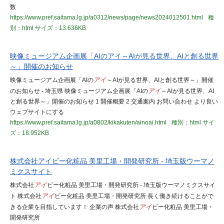
数
https://www.pref.saitama.lg.jp/a0312/news/page/news2024012501.html
種
別：html
サイズ：13.636KB
映像ミュージアム企画展「AIのアイ～AIが見る世界、AIと創る世界
～」開催のお知らせ
映像ミュージアム企画展「AIの
アイ
～AIが見る世界、AIと創る世界～」開催
のお知らせ - 埼玉県 映像ミュージアム企画展「AIの
アイ
～AIが見る世界、AI
と創る世界～」開催のお知らせ 1 開催概要 2 交通案内 お問い合わせ より良い
ウェブサイトにする
https://www.pref.saitama.lg.jp/a0802/kikakuten/ainoai.html
種別：html
サイ
ズ：18.952KB
株式会社アイビー化粧品 美里工場・開発研究所 - 埼玉版ウーマノ
ミクスサイト
株式会社
アイ
ビー化粧品 美里工場・開発研究所 - 埼玉版ウーマノミクスサイ
ト 株式会社
アイ
ビー化粧品 美里工場・開発研究所 長く働き続けることがで
きる企業を目指しています！ 企業の声 株式会社
アイ
ビー化粧品 美里工場・
開発研究所