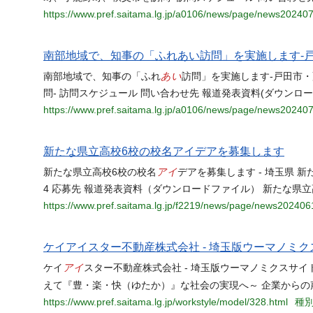
https://www.pref.saitama.lg.jp/a0106/news/page/news20240
南部地域で、知事の「ふれあい訪問」を実施します-戸
あい
南部地域で、知事の「ふれ
訪問」を実施します-戸田市・
問- 訪問スケジュール 問い合わせ先 報道発表資料(ダウンロードフ
https://www.pref.saitama.lg.jp/a0106/news/page/news20240
新たな県立高校6校の校名アイデアを募集します
アイ
新たな県立高校6校の校名
デアを募集します - 埼玉県 
4 応募先 報道発表資料（ダウンロードファイル） 新たな県立
https://www.pref.saitama.lg.jp/f2219/news/page/news202406
ケイアイスター不動産株式会社 - 埼玉版ウーマノミク
アイ
ケイ
スター不動産株式会社 - 埼玉版ウーマノミクスサイ
えて『豊・楽・快（ゆたか）』な社会の実現へ～ 企業からの
https://www.pref.saitama.lg.jp/workstyle/model/328.html
種別