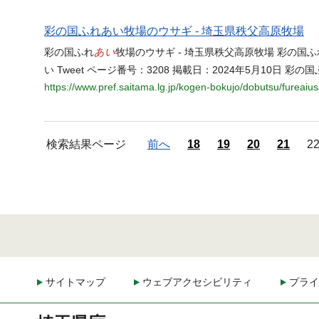
彩の国ふれあい牧場のウサギ - 埼玉県秩父高原牧場
あい
彩の国ふれ
牧場のウサギ - 埼玉県秩父高原牧場 彩の国ふ
い Tweet ページ番号：3208 掲載日：2024年5月10日 彩の
https://www.pref.saitama.lg.jp/kogen-bokujo/dobutsu/fureaius
検索結果ページ
前へ
18
19
20
21
2
サイトマップ
ウェブアクセシビリティ
プライ