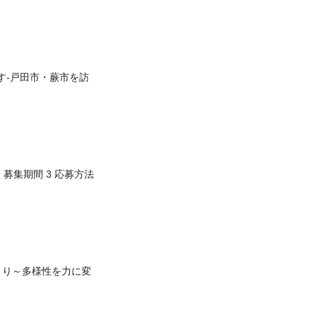
す-戸田市・蕨市を訪
 募集期間 3 応募方法
くり～多様性を力に変