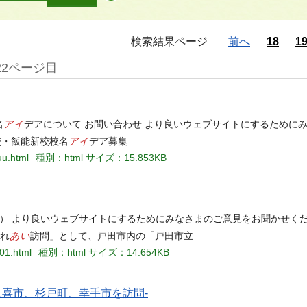
検索結果ページ
前へ
18
1
22ページ目
アイ
名
デアについて お問い合わせ より良いウェブサイトにするために
アイ
校・飯能新校校名
デア募集
uu.html
種別：html
サイズ：15.853KB
） より良いウェブサイトにするためにみなさまのご意見をお聞かせくだ
あい
ふれ
訪問」として、戸田市内の「戸田市立
01.html
種別：html
サイズ：14.654KB
喜市、杉戸町、幸手市を訪問-