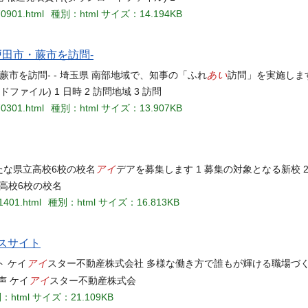
70901.html
種別：html
サイズ：14.194KB
田市・蕨市を訪問-
あい
蕨市を訪問- - 埼玉県 南部地域で、知事の「ふれ
訪問」を実施しま
ァイル) 1 日時 2 訪問地域 3 訪問
70301.html
種別：html
サイズ：13.907KB
アイ
新たな県立高校6校の校名
デアを募集します 1 募集の対象となる新校 2
高校6校の校名
1401.html
種別：html
サイズ：16.813KB
スサイト
アイ
ト ケイ
スター不動産株式会社 多様な働き方で誰もが輝ける職場づ
アイ
声 ケイ
スター不動産株式会
：html
サイズ：21.109KB