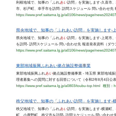
あい
利根地域で、知事の「ふれ
訪問」を実施します-久喜市、
市、杉戸町、幸手市を訪問- 訪問スケジュール 問い合わせ先 
https://www.pref.saitama.lg.jp/a0106/news/page/news20240
県央地域で、知事の「ふれあい訪問」を実施します-上
あい
県央地域で、知事の「ふれ
訪問」を実施します-上尾市、
を訪問- 訪問スケジュール 問い合わせ先 報道発表資料（ダウンロ
https://www.pref.saitama.lg.jp/a0106/news/page/news20240
東部地域振興ふれあい拠点施設整備事業
あい
東部地域振興ふれ
拠点施設整備事業 - 埼玉県 東部地域
理者募集への質問に対する回答について（令和2年8月4日公表
https://www.pref.saitama.lg.jp/a0803/toubu-top.html
種別：ht
秩父地域で、知事の「ふれあい訪問」を実施します-
あい
秩父地域で、知事の「ふれ
訪問」を実施します-横瀬町、
町、小鹿野町、秩父市を訪問- 訪問スケジュール 問い合わせ先