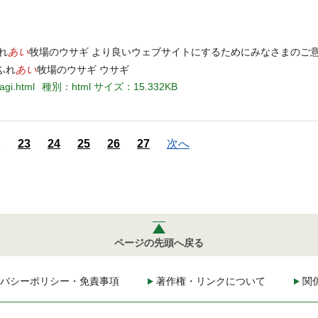
あい
れ
牧場のウサギ より良いウェブサイトにするためにみなさまのご
あい
国ふれ
牧場のウサギ ウサギ
agi.html
種別：html
サイズ：15.332KB
2
23
24
25
26
27
次へ
ページの先頭へ戻る
バシーポリシー・免責事項
著作権・リンクについて
関