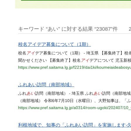
キーワード “あい” に対する結果 “23087”件
校名アイデア募集について（1期）
アイ
校名
デア募集について（1期） - 埼玉県 【募集終了】校
アイ
聞かせください 【募集終了】校名
デアについて 児玉新
https://www.pref.saitama.lg.jp/f2219/dai1ki/koumeiaideabosy
ふれあい訪問（南部地域）
あい
あい
ふれ
訪問（南部地域） - 埼玉県 ふれ
訪問（南部地域
（南部地域） 令和6年7月10日（水曜日）、大野知事は、「
https://www.pref.saitama.lg.jp/a0314/room-ugoki/202407/10_
利根地域で、知事の「ふれあい訪問」を実施します-久