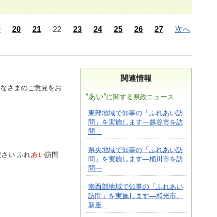
9
20
21
22
23
24
25
26
27
次へ
関連情報
みなさまのご意見をお
“あい”
に関する県政ニュース
東部地域で知事の「ふれあい訪
問」を実施します―越谷市を訪
問―
県央地域で知事の「ふれあい訪
あい
さい ふれ
訪問
問」を実施します―桶川市を訪
問―
南西部地域で知事の「ふれあい
訪問」を実施します―和光市、
新座...