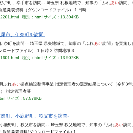
あい
杉戸町、幸手市を訪問- - 埼玉県 利根地域で、知事の「ふれ
訪問」
報道発表資料（ダウンロードファイル） 1 日時
72201.html
種別：html
サイズ：13.394KB
尾市、伊奈町を訪問-
あい
伊奈町を訪問- - 埼玉県 県央地域で、知事の「ふれ
訪問」を実施し
ードファイル） 1 日時 2 訪問地域 3
71601.html
種別：html
サイズ：13.907KB
あい
振興ふれ
拠点施設整備事業 指定管理者の選定結果について（令和3年1
） 指定管理者募
ml
サイズ：57.578KB
横瀬町、小鹿野町、秩父市を訪問-
あい
小鹿野町、秩父市を訪問- - 埼玉県 秩父地域で、知事の「ふれ
訪問
 報道発表資料(ダウンロードファイル) 1