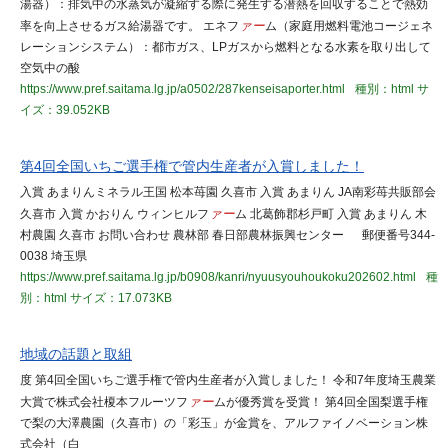
湯器）：排気中の水蒸気が凝縮する際に発生する潜熱を回収することで熱効
率を向上させるガス給湯器です。 エネフ
ァー
ム（家庭用燃料電池コージェネ
レーションシステム）：都市ガス、LPガスから燃料となる水素を取り出して
空気中の酸
https://www.pref.saitama.lg.jp/a0502/287kenseisaporter.html
種別：html
サ
イズ：39.052KB
第4回全国いちご選手権で管内生産者が入賞しました！
入賞 あまりんミネラル王国 松本苺園 久喜市 入賞 あまりん JA南彩苺共販部会
久喜市 入賞 かおりん ウィンヒルフ
ァー
ム 北葛飾郡杉戸町 入賞 あまりん 木
村農園 久喜市 お問い合わせ 農林部 春日部農林振興センター 郵便番号344-
0038 埼玉県
https://www.pref.saitama.lg.jp/b0908/kanri/nyuusyouhoukoku202602.html
種
別：html
サイズ：17.073KB
地域の話題と取組
度 第4回全国いちご選手権で管内生産者が入賞しました！ 令和7年度埼玉農業
大賞で株式会社榎本フルーツフ
ァー
ムが優秀賞を受賞！ 第4回全国梨選手権
で梨の大澤農園（久喜市）の「彩玉」が金賞を、アルファイノベーション株
式会社（白