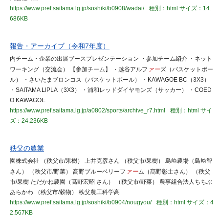
https://www.pref.saitama.lg.jp/soshiki/b0908/wadai/
種別：html
サイズ：14.
686KB
報告・アーカイブ（令和7年度）
内チーム・企業の出展ブースプレゼンテーション ・参加チーム紹介 ・ネット
ワーキング（交流会） 【参加チーム】 ・越谷アルフ
ァー
ズ（バスケットボー
ル） ・さいたまブロンコス（バスケットボール） ・KAWAGOE BC（3X3）
・SAITAMA LIPLA（3X3） ・浦和レッドダイヤモンズ（サッカー） ・COED
O KAWAGOE
https://www.pref.saitama.lg.jp/a0802/sports/archive_r7.html
種別：html
サイ
ズ：24.236KB
秩父の農業
園株式会社 （秩父市/果樹） 上井克彦さん （秩父市/果樹） 島﨑農場（島﨑智
さん） （秩父市/野菜） 高野ブルーベリーフ
ァー
ム（髙野彰士さん） （秩父
市/果樹 ただかね農園（髙野宏昭 さん） （秩父市/野菜） 農事組合法人ちちぶ
あらかわ （秩父市/穀物） 秩父農工科学高
https://www.pref.saitama.lg.jp/soshiki/b0904/nougyou/
種別：html
サイズ：4
2.567KB