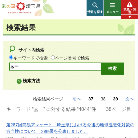
彩の国 埼玉県
緊急・防
情報を探す
メニュー
災
検索結果
サイト内検索
キーワードで検索
ページ番号で検索
検索方法
検索結果ページ
前へ
37
38
39
次へ
キーワード “ぁー” に対する結果 “4044”件
38ページ目
第287回簡易アンケート「埼玉県における今後の地球温暖化対策の
方向性について」の結果を公表しました。