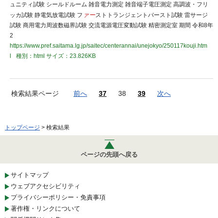
ュニティ試験 シールドルーム 雑音電力測定 雑音端子電圧測定 高調波・フリ
ッカ試験 静電気放電試験 フ
ァー
ストトランジェントバースト試験 雷サージ
試験 商用電力周波数磁界試験 交流電源電圧変動試験 精密測定室 期間 令和8年
2
https://www.pref.saitama.lg.jp/saitec/centerannai/unejokyo/250117kouji.htm
l
種別：html
サイズ：23.826KB
検索結果ページ
前へ
37
38
39
次へ
トップページ
> 検索結果
ページの先頭へ戻る
サイトマップ
ウェブアクセシビリティ
プライバシーポリシー・免責事項
著作権・リンクについて