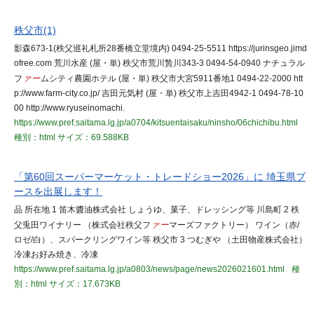
秩父市(1)
影森673-1(秩父巡礼札所28番橋立堂境内) 0494-25-5511 https://jurinsgeo.jimd
ofree.com 荒川水産 (屋・単) 秩父市荒川贄川343-3 0494-54-0940 ナチュラル
フ
ァー
ムシティ農園ホテル (屋・単) 秩父市大宮5911番地1 0494-22-2000 htt
p://www.farm-city.co.jp/ 吉田元気村 (屋・単) 秩父市上吉田4942-1 0494-78-10
00 http://www.ryuseinomachi.
https://www.pref.saitama.lg.jp/a0704/kitsuentaisaku/ninsho/06chichibu.html
種別：html
サイズ：69.588KB
「第60回スーパーマーケット・トレードショー2026」に 埼玉県ブ
ースを出展します！
品 所在地 1 笛木醬油株式会社 しょうゆ、菓子、ドレッシング等 川島町 2 秩
父兎田ワイナリー （株式会社秩父フ
ァー
マーズファクトリー） ワイン（赤/
ロゼ/白）、スパークリングワイン等 秩父市 3 つむぎや （土田物産株式会社）
冷凍お好み焼き、冷凍
https://www.pref.saitama.lg.jp/a0803/news/page/news2026021601.html
種
別：html
サイズ：17.673KB