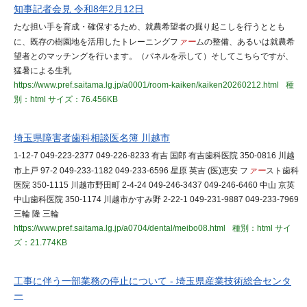
知事記者会見 令和8年2月12日
たな担い手を育成・確保するため、就農希望者の掘り起こしを行うととも
に、既存の樹園地を活用したトレーニングフ
ァー
ムの整備、あるいは就農希
望者とのマッチングを行います。（パネルを示して）そしてこちらですが、
猛暑による生乳
https://www.pref.saitama.lg.jp/a0001/room-kaiken/kaiken20260212.html
種
別：html
サイズ：76.456KB
埼玉県障害者歯科相談医名簿 川越市
1-12-7 049-223-2377 049-226-8233 有吉 国郎 有吉歯科医院 350-0816 川越
市上戸 97-2 049-233-1182 049-233-6596 星原 英吉 (医)恵安 フ
ァー
スト歯科
医院 350-1115 川越市野田町 2-4-24 049-246-3437 049-246-6460 中山 京英
中山歯科医院 350-1174 川越市かすみ野 2-22-1 049-231-9887 049-233-7969
三輪 隆 三輪
https://www.pref.saitama.lg.jp/a0704/dental/meibo08.html
種別：html
サイ
ズ：21.774KB
工事に伴う一部業務の停止について - 埼玉県産業技術総合センタ
ー