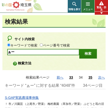
彩の国 埼玉県
緊急・防
情報を探す
メニュー
災
検索結果
サイト内検索
キーワードで検索
ページ番号で検索
検索方法
検索結果ページ
前へ
33
34
35
次へ
キーワード “ぁー” に対する結果 “4048”件
34ページ目
S-GAP実践農場事例集
！ 市ノ川園芸 （上尾市／野菜） 梅村農園 （草加市／野菜） ぶどうと苺の沼