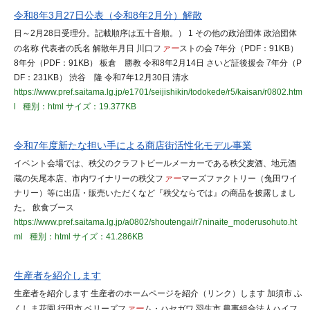
令和8年3月27日公表（令和8年2月分）解散
日～2月28日受理分。記載順序は五十音順。） 1 その他の政治団体 政治団体
の名称 代表者の氏名 解散年月日 川口フ
ァー
ストの会 7年分（PDF：91KB）
8年分（PDF：91KB） 板倉 勝教 令和8年2月14日 さいど証後援会 7年分（P
DF：231KB） 渋谷 隆 令和7年12月30日 清水
https://www.pref.saitama.lg.jp/e1701/seijishikin/todokede/r5/kaisan/r0802.htm
l
種別：html
サイズ：19.377KB
令和7年度新たな担い手による商店街活性化モデル事業
イベント会場では、秩父のクラフトビールメーカーである秩父麦酒、地元酒
蔵の矢尾本店、市内ワイナリーの秩父フ
ァー
マーズファクトリー（兔田ワイ
ナリー）等に出店・販売いただくなど『秩父ならでは』の商品を披露しまし
た。 飲食ブース
https://www.pref.saitama.lg.jp/a0802/shoutengai/r7ninaite_moderusohuto.ht
ml
種別：html
サイズ：41.286KB
生産者を紹介します
生産者を紹介します 生産者のホームページを紹介（リンク）します 加須市 ふ
くしま花園 行田市 ベリーズフ
ァー
ム・ハセガワ 羽生市 農事組合法人ハイフ