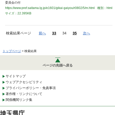
委員会の付
https://www.pref.saitama.lg.jp/e1601/gikai-gaiyou/r0802/5/m.html
種別：html
サイズ：22.395KB
検索結果ページ
前へ
33
34
35
次へ
トップページ
> 検索結果
ページの先頭へ戻る
サイトマップ
ウェブアクセシビリティ
プライバシーポリシー・免責事項
著作権・リンクについて
関係機関リンク集
埼玉県庁