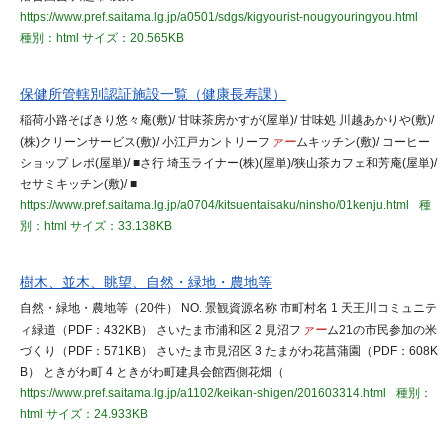
https://www.pref.saitama.lg.jp/a0501/sdgs/kigyourist-nougyouringyou.html
種別：html
サイズ：20.565KB
保健所管轄別認証施設一覧（健康長寿課）
稲荷小路そばきり悠々庵(敷)/ 甘味茶房かすが(屋単)/ 甘味処 川越あかりや(敷)/
(株)クリーンサービス(敷)/ 小江戸カントリーフ
ァー
ムキッチン(敷)/ コーヒー
ショップ レポ(屋単)/ ■さ行 埼玉ライナー(株)(屋単)/狭山茶カフェ和芳庵(屋単)/
セサミキッチン(敷)/ ■
https://www.pref.saitama.lg.jp/a0704/kitsuentaisaku/ninsho/01kenju.html
種
別：html
サイズ：33.138KB
樹木、並木、眺望、自然・緑地・農地等
自然・緑地・農地等（20件） NO. 景観資源名称 市町村名 1 天王川コミュニテ
ィ緑道（PDF：432KB） さいたま市浦和区 2 見沼フ
ァー
ム21の市民参加の米
づくり（PDF：571KB） さいたま市見沼区 3 たまがわ花菖蒲園（PDF：608K
B） ときがわ町 4 ときがわ町建具会館西側花畑（
https://www.pref.saitama.lg.jp/a1102/keikan-shigen/201603314.html
種別：
html
サイズ：24.933KB