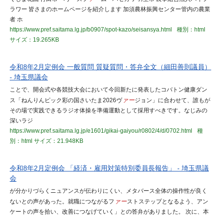
ラワー 皆さまのホームページを紹介します 加須農林振興センター管内の農業
者 ホ
https://www.pref.saitama.lg.jp/b0907/spot-kazo/seisansya.html
種別：html
サイズ：19.265KB
令和8年2月定例会 一般質問 質疑質問・答弁全文（細田善則議員）
- 埼玉県議会
ことで、開会式や各競技大会において今回新たに発表したコバトン健康ダン
ス「ねんりんピック彩の国さいたま2026ヴ
ァー
ジョン」に合わせて、誰もが
その場で実践できるラジオ体操を準備運動として採用すべきです。なじみの
深いラジ
https://www.pref.saitama.lg.jp/e1601/gikai-gaiyou/r0802/4/d/0702.html
種
別：html
サイズ：21.948KB
令和8年2月定例会 「経済・雇用対策特別委員長報告」 - 埼玉県議
会
が分かりづらくニュアンスが伝わりにくい、メタバース全体の操作性が良く
ないとの声があった。就職につながるフ
ァー
ストステップとなるよう、アン
ケートの声を拾い、改善につなげていく」との答弁がありました。 次に、本