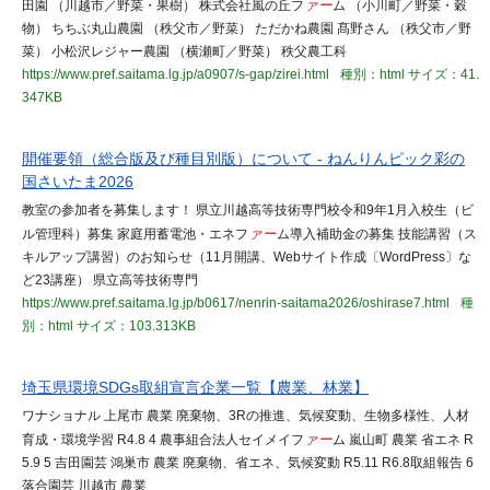
田園 （川越市／野菜・果樹） 株式会社風の丘フ
ァー
ム （小川町／野菜・穀
物） ちちぶ丸山農園 （秩父市／野菜） ただかね農園 髙野さん （秩父市／野
菜） 小松沢レジャー農園 （横瀬町／野菜） 秩父農工科
https://www.pref.saitama.lg.jp/a0907/s-gap/zirei.html
種別：html
サイズ：41.
347KB
開催要領（総合版及び種目別版）について - ねんりんピック彩の
国さいたま2026
教室の参加者を募集します！ 県立川越高等技術専門校令和9年1月入校生（ビ
ル管理科）募集 家庭用蓄電池・エネフ
ァー
ム導入補助金の募集 技能講習（ス
キルアップ講習）のお知らせ（11月開講、Webサイト作成〔WordPress〕な
ど23講座） 県立高等技術専門
https://www.pref.saitama.lg.jp/b0617/nenrin-saitama2026/oshirase7.html
種
別：html
サイズ：103.313KB
埼玉県環境SDGs取組宣言企業一覧【農業、林業】
ワナショナル 上尾市 農業 廃棄物、3Rの推進、気候変動、生物多様性、人材
育成・環境学習 R4.8 4 農事組合法人セイメイフ
ァー
ム 嵐山町 農業 省エネ R
5.9 5 吉田園芸 鴻巣市 農業 廃棄物、省エネ、気候変動 R5.11 R6.8取組報告 6
落合園芸 川越市 農業