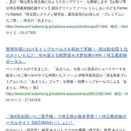
」及び「狭山茶を巡る旅に出ようスタンプラリー」を開催します 【お取り寄
せ埼玉県農産物応援サイト】国分グリーンフ
ァーム
くらしをいろどる Farme
r’s Market 「埼玉県シクラメン研究会」庭先直売のお知らせ 「プレミアムい
ちご県」」埼玉の「あまりん」
https://www.pref.saitama.lg.jp/saitama-wassyoi/eat/recipe07.html
種別：html
サイズ：24.477KB
豊洲市場におけるトップセールスを初めて実施！ -産出額全国 1 位
のさといもなど、旬を迎える秋野菜を大野知事がPR- | 埼玉農産物
ポータル...
ペットボトルができました。 「あまりん」を使った至高のショートケーキを
販売 いちご祭りinヤサイな仲間たちフ
ァーム
伊勢丹新宿店が「埼玉県産プレ
ミアムいちご 『あまりん』フェア」を開催 ～知事トップセールスによる「あ
まりん」PRも～ 第2
https://www.pref.saitama.lg.jp/saitama-wassyoi/enjoy/0611082.html
種別：ht
ml
サイズ：27.047KB
「第4回全国いちご選手権」で埼玉県が最多受賞！ | 埼玉農産物ポ
ータルサイト SAITAMAわっしょい！
のマルシェ（所沢市） 銀賞 あまりん ただかね農園（秩父市） 銀賞 あまりん