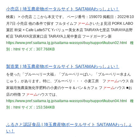
小売店 | 埼玉農産物ポータルサイト SAITAMAわっしょい！
検索） > 小売店 ここから本文です。 ページ番号：159070 掲載日：2022年10
月7日 小売店 他の条件で探す フルタイムフ
ァーム
さいたま見沼 PORK LABO
菓匠 幹栄 × Cafe Latte57℃ Yバリュー美女木店 TAIRAYA七里店 TAIRAYA吉野
町店 TAIRAYA宮原東口店 TAIRAYA上尾中妻店 フードガーデン新
https://www.pref.saitama.lg.jp/saitama-wassyoi/buy/support/kubun02.html
種
別：html
サイズ：307.768KB
製造業 | 埼玉農産物ポータルサイト SAITAMAわっしょい！
を使った「ブルーべリー大福」「ブルーベリーぱい」「ブルーベリー水まん
じゅう」があります。特に、ブルーベリ・・・ 小麦工房 フ
ァーム
ハウス 自
家栽培無農薬無化学肥料の小麦のケーキ＆パン＆カフェ フ
ァーム
ハウス ■お
店の特徴 フ
ァーム
ハウスでは、
https://www.pref.saitama.lg.jp/saitama-wassyoi/buy/support/kubun04.html
種
別：html
サイズ：153.584KB
ふるさと認証食品 | 埼玉農産物ポータルサイト SAITAMAわっしょ
い！