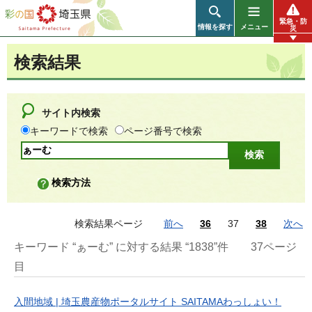
彩の国 埼玉県
緊急・防
情報を探す
メニュー
災
検索結果
サイト内検索
キーワードで検索
ページ番号で検索
検索方法
検索結果ページ
前へ
36
37
38
次へ
キーワード “ぁーむ” に対する結果 “1838”件
37ページ
目
入間地域 | 埼玉農産物ポータルサイト SAITAMAわっしょい！