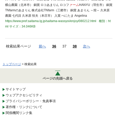
横山農園（北本市） 銅賞 ロコあまりん ロコフ
ァーム
HANYU（羽生市） 銅賞
TNfarmのあまりん 株式会社TNfarm（三郷市） 銅賞 あまりん ～煌～ 久米原
農園 七代目 久米原 恒夫（本庄市） 入賞 べにたま Angelina
https://www.pref.saitama.lg.jp/saitama-wassyoi/enjoy/080212.html
種別：ht
ml
サイズ：34.046KB
検索結果ページ
前へ
36
37
38
次へ
トップページ
> 検索結果
ページの先頭へ戻る
サイトマップ
ウェブアクセシビリティ
プライバシーポリシー・免責事項
著作権・リンクについて
関係機関リンク集