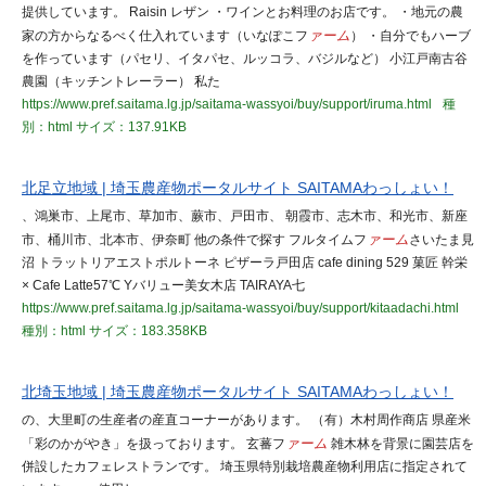
提供しています。 Raisin レザン ・ワインとお料理のお店です。 ・地元の農
家の方からなるべく仕入れています（いなぽこフ
ァーム
） ・自分でもハーブ
を作っています（パセリ、イタパセ、ルッコラ、バジルなど） 小江戸南古谷
農園（キッチントレーラー） 私た
https://www.pref.saitama.lg.jp/saitama-wassyoi/buy/support/iruma.html
種
別：html
サイズ：137.91KB
北足立地域 | 埼玉農産物ポータルサイト SAITAMAわっしょい！
、鴻巣市、上尾市、草加市、蕨市、戸田市、 朝霞市、志木市、和光市、新座
市、桶川市、北本市、伊奈町 他の条件で探す フルタイムフ
ァーム
さいたま見
沼 トラットリアエストポルトーネ ピザーラ戸田店 cafe dining 529 菓匠 幹栄
× Cafe Latte57℃ Yバリュー美女木店 TAIRAYA七
https://www.pref.saitama.lg.jp/saitama-wassyoi/buy/support/kitaadachi.html
種別：html
サイズ：183.358KB
北埼玉地域 | 埼玉農産物ポータルサイト SAITAMAわっしょい！
の、大里町の生産者の産直コーナーがあります。 （有）木村周作商店 県産米
「彩のかがやき」を扱っております。 玄蕃フ
ァーム
雑木林を背景に園芸店を
併設したカフェレストランです。 埼玉県特別栽培農産物利用店に指定されて