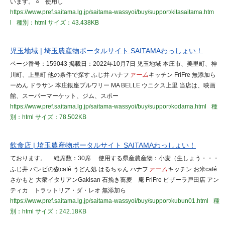
います。 ○ 使用し
https://www.pref.saitama.lg.jp/saitama-wassyoi/buy/support/kitasaitama.htm
l
種別：html
サイズ：43.438KB
児玉地域 | 埼玉農産物ポータルサイト SAITAMAわっしょい！
ページ番号：159043 掲載日：2022年10月7日 児玉地域 本庄市、美里町、神
川町、上里町 他の条件で探す ふじ井 ハナフ
ァーム
キッチン FriFre 無添加ら
ーめん ドラサン 本庄銀座ブルワリー MA BELLE ウニクス上里 当店は、映画
館、スーパーマーケット、ジム、スポー
https://www.pref.saitama.lg.jp/saitama-wassyoi/buy/support/kodama.html
種
別：html
サイズ：78.502KB
飲食店 | 埼玉農産物ポータルサイト SAITAMAわっしょい！
ております。 総席数：30席 使用する県産農産物：小麦（生しょう・・・
ふじ井 バンビの森café うどん処 はるちゃん ハナフ
ァーム
キッチン お米café
さかもと 大衆イタリアンGakisan 石挽き蕎麦 庵 FriFre ピザーラ戸田店 アン
ティカ トラットリア・ダ・レオ 無添加ら
https://www.pref.saitama.lg.jp/saitama-wassyoi/buy/support/kubun01.html
種
別：html
サイズ：242.18KB