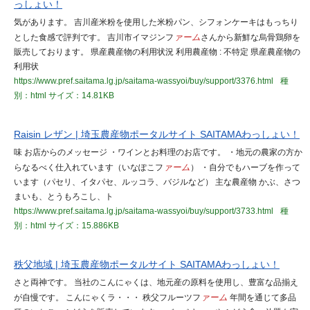
っしょい！
気があります。 吉川産米粉を使用した米粉パン、シフォンケーキはもっちり
とした食感で評判です。 吉川市イマジンフ
ァーム
さんから新鮮な烏骨鶏卵を
販売しております。 県産農産物の利用状況 利用農産物 : 不特定 県産農産物の
利用状
https://www.pref.saitama.lg.jp/saitama-wassyoi/buy/support/3376.html
種
別：html
サイズ：14.81KB
Raisin レザン | 埼玉農産物ポータルサイト SAITAMAわっしょい！
味 お店からのメッセージ ・ワインとお料理のお店です。 ・地元の農家の方か
らなるべく仕入れています（いなぽこフ
ァーム
） ・自分でもハーブを作って
います（パセリ、イタパセ、ルッコラ、バジルなど） 主な農産物 かぶ、さつ
まいも、とうもろこし、ト
https://www.pref.saitama.lg.jp/saitama-wassyoi/buy/support/3733.html
種
別：html
サイズ：15.886KB
秩父地域 | 埼玉農産物ポータルサイト SAITAMAわっしょい！
さと両神です。 当社のこんにゃくは、地元産の原料を使用し、豊富な品揃え
が自慢です。 こんにゃくラ・・・ 秩父フルーツフ
ァーム
年間を通じて多品