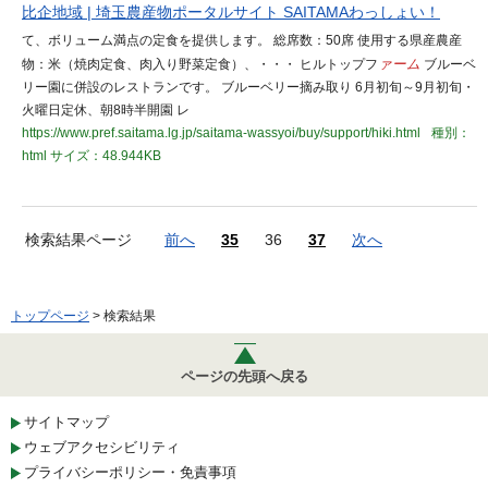
比企地域 | 埼玉農産物ポータルサイト SAITAMAわっしょい！
て、ボリューム満点の定食を提供します。 総席数：50席 使用する県産農産
物：米（焼肉定食、肉入り野菜定食）、・・・ ヒルトップフ
ァーム
ブルーベ
リー園に併設のレストランです。 ブルーベリー摘み取り 6月初旬～9月初旬・
火曜日定休、朝8時半開園 レ
https://www.pref.saitama.lg.jp/saitama-wassyoi/buy/support/hiki.html
種別：
html
サイズ：48.944KB
検索結果ページ
前へ
35
36
37
次へ
トップページ
> 検索結果
ページの先頭へ戻る
サイトマップ
ウェブアクセシビリティ
プライバシーポリシー・免責事項