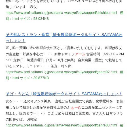
種のいちご、ぶどうを販売しています。 バーベキューやぶどう食べ放題も実
施しています。 秩父
https://www.pref.saitama.lg.jp/saitama-wassyoi/buy/support/chichibu.html
種
別：html
サイズ：58.024KB
その他レストラン・食堂 | 埼玉農産物ポータルサイト SAITAMAわ
っしょい！
置し唯一荒川に近い料理自慢の宿として営業いたしております。 料理は秩父
の農産物・野菜を中心に・・・ 新井トマトフ
ァーム
営業時間 AM9:00～PM
5:00 定休日 毎週月曜日（7月～10月は休業） 自家農園（温室）で栽培して
いるトマト、ミニトマ・・・ 茶房 時ャ夢
https://www.pref.saitama.lg.jp/saitama-wassyoi/buy/support/genre02.html
種
別：html
サイズ：30.877KB
そば・うどん | 埼玉農産物ポータルサイト SAITAMAわっしょい！
究を・・・ 道のオアシス神泉 当社は自社農園にて農薬、化学肥料を一切使
用しないで栽培した農産物を自社工場のふ
ぁーむ
ニコ農産加工センターにて
加工し、販売まで一・・・ こぶし家 そば粉は自家製粉。舌ざわりはザラザラ
の田舎そば。 月曜定
https://www.pref.saitama.lg.jp/saitama-wassyoi/buy/support/genre03.html
種