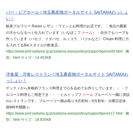
バー・ビアホール | 埼玉農産物ポータルサイト SAITAMAわっしょ
い！
銀座ブルワリー Raisin レザン ・ワインとお料理のお店です。 ・地元の農家
の方からなるべく仕入れています（いなぽこフ
ァーム
） ・自分でもハーブを
作っています（パセリ、イタパセ、ルッコラ、バジルなど） Chups 料理に力
を入れてるBarスタイルの飲食店。
https://www.pref.saitama.lg.jp/saitama-wassyoi/buy/support/genre08.html
種
別：html
サイズ：14.463KB
洋食屋・洋食レストラン | 埼玉農産物ポータルサイト SAITAMAわ
っしょい！
ゲッティから本格的フランス料理まで心を込めてお作りしています。・ ・フ
ルコース料理もご用意でき・・・ ヒルトップフ
ァーム
ブルーベリー園に併設
のレストランです。 ブルーベリー摘み取り 6月初旬～9月初旬・火曜日定休、
朝8時半開園 レ
https://www.pref.saitama.lg.jp/saitama-wassyoi/buy/support/genre17.html
種
別：html
サイズ：18.835KB