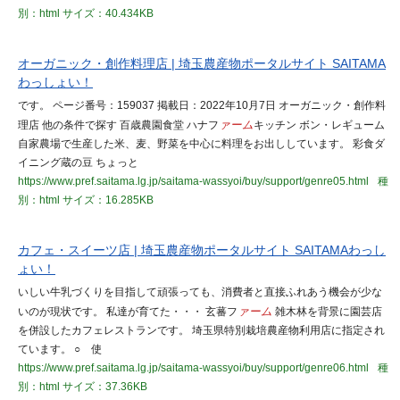
別：html
サイズ：40.434KB
オーガニック・創作料理店 | 埼玉農産物ポータルサイト SAITAMA
わっしょい！
です。 ページ番号：159037 掲載日：2022年10月7日 オーガニック・創作料
理店 他の条件で探す 百歳農園食堂 ハナフ
ァーム
キッチン ボン・レギューム
自家農場で生産した米、麦、野菜を中心に料理をお出ししています。 彩食ダ
イニング蔵の豆 ちょっと
https://www.pref.saitama.lg.jp/saitama-wassyoi/buy/support/genre05.html
種
別：html
サイズ：16.285KB
カフェ・スイーツ店 | 埼玉農産物ポータルサイト SAITAMAわっし
ょい！
いしい牛乳づくりを目指して頑張っても、消費者と直接ふれあう機会が少な
いのが現状です。 私達が育てた・・・ 玄蕃フ
ァーム
雑木林を背景に園芸店
を併設したカフェレストランです。 埼玉県特別栽培農産物利用店に指定され
ています。 ○ 使
https://www.pref.saitama.lg.jp/saitama-wassyoi/buy/support/genre06.html
種
別：html
サイズ：37.36KB