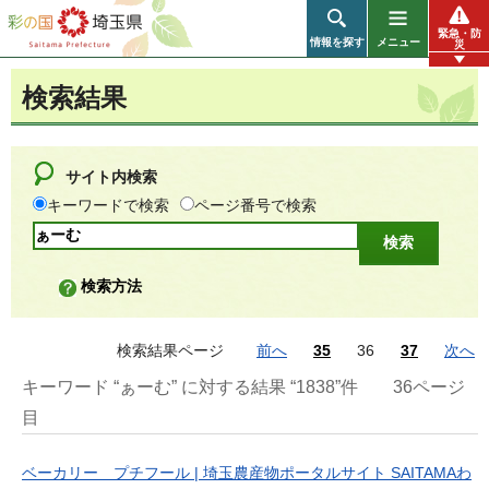
彩の国 埼玉県
緊急・防
情報を探す
メニュー
災
検索結果
サイト内検索
キーワードで検索
ページ番号で検索
検索方法
検索結果ページ
前へ
35
36
37
次へ
キーワード “ぁーむ” に対する結果 “1838”件
36ページ
目
ベーカリー プチフール | 埼玉農産物ポータルサイト SAITAMAわ