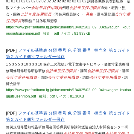
01 01 01 02 02 02 02 02 02 02 02 02 02 02 02 02 講師委嘱職員表彰組織・定
数マイナンバー
会計年度任用職員
例規
会計年度任用職員
通知・報告・照
会・回答
会計年度任用職員
（再任用職員除く ）
募集
・選考通勤届
会計年度
任用職員
等勤務日誌休暇簿源泉
https://www.pref.saitama.lg.jp/documents/184025/02_09_03kawaguchi_kout
ougijutsusenmon.pdf
種別：pdf
サイズ：81.933KB
[PDF]
ファイル基準表 分類 番号 色 分類 番号 担当名 第１ガイド
第２ガイド個別フォルダー保存
1 5 3 5 5 3 10 3 3 3 10 保存上の取扱い電子文書キャビネット価価常常表彰研
修研修研修研修研修研修
会計年度任用職員
・講師
会計年度任用職員
・講師
会計年度任用職員
・講師
会計年度任用職員
・講師
会計年度任用職員
・講
師会計年
https://www.pref.saitama.lg.jp/documents/184025/02_09_04kawagoe_koutou
gijutsusenmon.pdf
種別：pdf
サイズ：81.36KB
[PDF]
ファイル基準表 分類 番号 色 分類 番号 担当名 第１ガイド
第２ガイド個別フォルダー保存
修例規研修通知報告研修照会回答職員研修講師派遣自治人材開発センター研
修指導員研修職場研修その他の研修
会計年度任用職員
等例規
会計年度任用