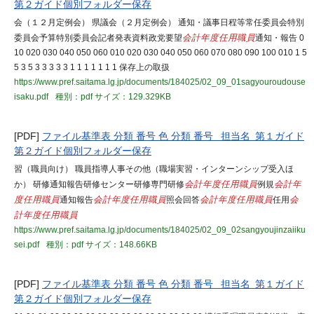
第２ガイド個別フォルダー保存
会（１２月定例会） 県議会（２月定例会） 通知・議事日程等常任委員会特別
委員会予算特別委員会記者発表資料政党要望
会計年度任用職員
通知・報告 0
10 020 030 040 050 060 010 020 030 040 050 060 070 080 090 100 010 1 5
5 3 5 3 3 3 3 3 1 1 1 1 1 1 1 保存上の取扱
https://www.pref.saitama.lg.jp/documents/184025/02_09_01sagyouroudouse
isaku.pdf
種別：pdf
サイズ：129.329KB
[PDF]
ファイル基準表 分類 番号 色 分類 番号 担当名 第１ガイド
第２ガイド個別フォルダー保存
習（職員向け） 職員指導人事その他（職場実習・インターンシップ受入ほ
か） 研修通知報告研修センター研修専門研修
会計年度任用職員
例規
会計年
度任用職員
通知報告
会計年度任用職員
照会回答
会計年度任用職員
任用
会
計年度任用職員
https://www.pref.saitama.lg.jp/documents/184025/02_09_02sangyoujinzaiiku
sei.pdf
種別：pdf
サイズ：148.66KB
[PDF]
ファイル基準表 分類 番号 色 分類 番号 担当名 第１ガイド
第２ガイド個別フォルダー保存