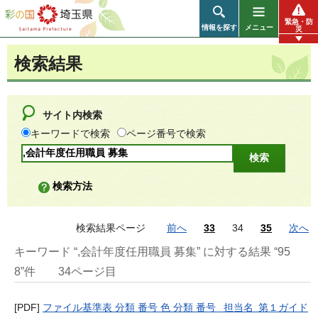
彩の国 埼玉県
緊急・防
情報を探す
メニュー
災
検索結果
サイト内検索
キーワードで検索
ページ番号で検索
検索方法
検索結果ページ
前へ
33
34
35
次へ
キーワード “,会計年度任用職員 募集” に対する結果 “95
8”件
34ページ目
[PDF]
ファイル基準表 分類 番号 色 分類 番号 担当名 第１ガイド