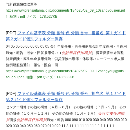
与所得源泉徴収票等
https://www.pref.saitama.lg.jp/documents/184025/02_09_10sangyousien.pd
f
種別：pdf
サイズ：178.527KB
[PDF]
ファイル基準表 分類 番号 色 分類 番号 担当名 第１ガイド
第２ガイド個別フォルダー保存
04 05 05 05 05 05 05 05 05 会計年度任用・再任用例規会計年度任用・再任用
通知・報告・照会・回答雇用伺い（
会計年度任用職員
） 源泉徴収年末調整
健康保険・厚生年金雇用保険・労災保険出勤簿・休暇簿ハローワーク求人服
務例規服務通知・報告・照会・回
https://www.pref.saitama.lg.jp/documents/184025/02_09_12sangyoujigyutsu
sougou.pdf
種別：pdf
サイズ：148.588KB
[PDF]
ファイル基準表 分類 番号 色 分類 番号 担当名 第１ガイド
第２ガイド個別フォルダー保存
センター研修その他の研修（４月～６月） その他の研修（７月～９月） その
他の研修（１０月～１２月） その他の研修（１月～３月）
会計年度任用職
員
例規
会計年度任用職員
通知・報告 080 090 010 020 030 040 050 060 010
020 030 040 050 060 070 010 020 11 3 11 1 1 11 11 11 1 1 1 1 1 1 1