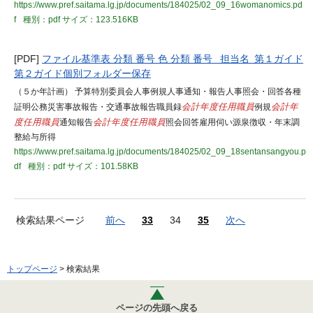
https://www.pref.saitama.lg.jp/documents/184025/02_09_16womanomics.pd
f
種別：pdf
サイズ：123.516KB
[PDF]
ファイル基準表 分類 番号 色 分類 番号 担当名 第１ガイド
第２ガイド個別フォルダー保存
（５か年計画） 予算特別委員会人事例規人事通知・報告人事照会・回答各種
証明公務災害事故報告・交通事故報告職員録
会計年度任用職員
例規
会計年
度任用職員
通知報告
会計年度任用職員
照会回答雇用伺い源泉徴収・年末調
整給与所得
https://www.pref.saitama.lg.jp/documents/184025/02_09_18sentansangyou.p
df
種別：pdf
サイズ：101.58KB
検索結果ページ
前へ
33
34
35
次へ
トップページ
> 検索結果
ページの先頭へ戻る