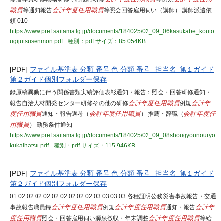
職員
等通知報告
会計年度任用職員
等照会回答雇用伺い（講師） 講師派遣依
頼 010
https://www.pref.saitama.lg.jp/documents/184025/02_09_06kasukabe_kouto
ugijutsusenmon.pdf
種別：pdf
サイズ：85.054KB
[PDF]
ファイル基準表 分類 番号 色 分類 番号 担当名 第１ガイド
第２ガイド個別フォルダー保存
録原稿異動に伴う関係書類実績評価表彰通知・報告：照会・回答研修通知・
報告自治人材開発センター研修その他の研修
会計年度任用職員
例規
会計年
度任用職員
通知・報告選考（
会計年度任用職員
） 推薦・辞職（
会計年度任
用職員
） 勤務条件通知
https://www.pref.saitama.lg.jp/documents/184025/02_09_08shougyounouryo
kukaihatsu.pdf
種別：pdf
サイズ：115.946KB
[PDF]
ファイル基準表 分類 番号 色 分類 番号 担当名 第１ガイド
第２ガイド個別フォルダー保存
01 02 02 02 02 02 02 02 02 02 03 03 03 03 各種証明公務災害事故報告・交通
事故報告職員録
会計年度任用職員
例規
会計年度任用職員
通知・報告
会計年
度任用職員
照会・回答雇用伺い源泉徴収・年末調整
会計年度任用職員
等給