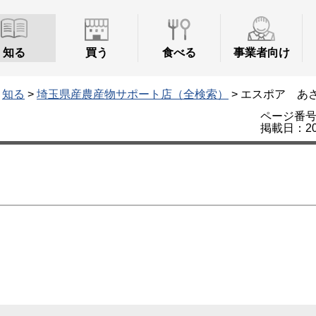
知る
買う
食べる
事業者向け
>
知る
>
埼玉県産農産物サポート店（全検索）
> エスポア あ
ページ番号：
掲載日：20