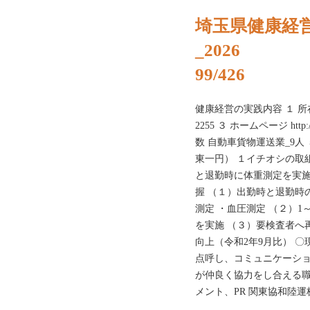
埼玉県健康経
_2026
99/426
健康経営の実践内容 １ 所在地 
2255 ３ ホームページ http:/
数 自動車貨物運送業_9人
東一円） １イチオシの取
と退勤時に体重測定を実施
握 （１）出勤時と退勤時
測定 ・血圧測定 （２）1
を実施 （３）要検査者へ再
向上（令和2年9月比） 
点呼し、コミュニケーショ
が仲良く協力をし合える職
メント、PR 関東協和陸運