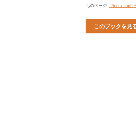
元のページ
../index.html#
このブックを見