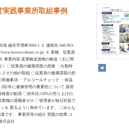
営実践事業所取組事例
越谷市増林3684-1 ２ 連絡先 048-963-
/www.kyowa-rikuun.co.jp/ ４ 業種、従業員
 ５ 事業内容 産業輸送貨物の輸送（主に関
82
組！ 〇従業員の健康課題の把握 ・出勤時
 ２その他の取組 〇従業員の健康課題の把
の実施事項 ・アルコールチェック ・体温
～2回/年に健康管理の重要性について 講習
検査の勧奨 〇前年比110%の売り上げの
〇現業職の退職者ゼロ 〇管理者が毎日対面で
ンを 図るように努めています。 〇みんな
場です。 事業所等の紹介 実践の効果 コ
株式会社