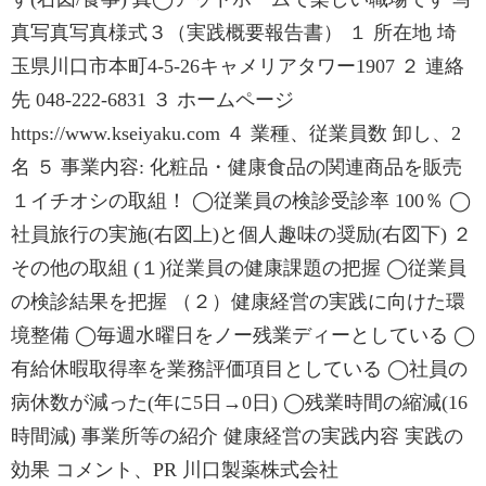
真写真写真様式３（実践概要報告書） １ 所在地 埼
玉県川口市本町4-5-26キャメリアタワー1907 ２ 連絡
先 048-222-6831 ３ ホームページ
https://www.kseiyaku.com ４ 業種、従業員数 卸し、2
名 ５ 事業内容: 化粧品・健康食品の関連商品を販売
１イチオシの取組！ ◯従業員の検診受診率 100％ ◯
社員旅行の実施(右図上)と個人趣味の奨励(右図下) ２
その他の取組 (１)従業員の健康課題の把握 ◯従業員
の検診結果を把握 （２）健康経営の実践に向けた環
境整備 ◯毎週水曜日をノー残業ディーとしている ◯
有給休暇取得率を業務評価項目としている ◯社員の
病休数が減った(年に5日→0日) ◯残業時間の縮減(16
時間減) 事業所等の紹介 健康経営の実践内容 実践の
効果 コメント、PR 川口製薬株式会社