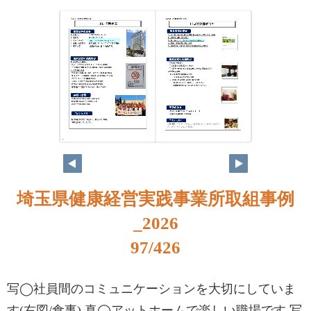
80
81
埼玉県健康経営実践事業所取組事例
_2026
97/426
写◯社員間のコミュニケーションを大切にしていま
す(右図/食事) 真◯アットホームで楽しい職場です 写