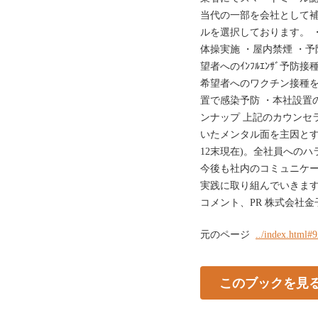
当代の一部を会社として補
ルを選択しております。 
体操実施 ・屋内禁煙 ・
望者へのｲﾝﾌﾙｴﾝｻﾞ予
希望者へのワクチン接種を
置で感染予防 ・本社設置
ンナップ 上記のカウンセ
いたメンタル面を主因とする
12末現在)。全社員への
今後も社内のコミュニケ
実践に取り組んでいきます
コメント、PR 株式会社金
元のページ
../index.html#
このブックを見