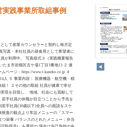
営実践事業所取組事例
策として産業カウンセラーと契約し毎月定
写真写真・本社社員の昼食用として希望者に
員が利用中。 写真様式３（実践概要報告
76
いたま市岩槻区古ケ場1丁目3番地13 ２ 連
ページ：https://www.t-kaneko.co.jp ４
14人 ５ 事業内容： 医療機器・航空機・精
取組！ ２その他の取組 社員が健康で幸せ
実現を目指し、 地域、社会にも貢献して
。若手社員の休職が目立つことから予兆を
若手社員(30歳以下)全員への面談をスケ
康推進の観点より常設メニューの『スマー
立つ栄養 バランスのとれたメニュー；弁当
証取得済)』を選択の 場合は自己負担の弁