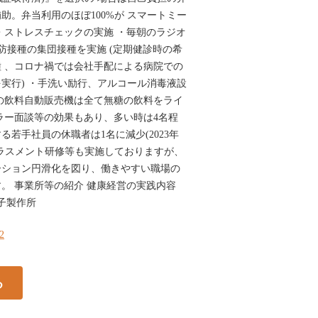
助。弁当利用のほぼ100%が スマートミー
・ストレスチェックの実施 ・毎朝のラジオ
予防接種の集団接種を実施 (定期健診時の希
防接種 、コロナ禍では会社手配による病院での
実行) ・手洗い励行、アルコール消毒液設
の飲料自動販売機は全て無糖の飲料をライ
ラー面談等の効果もあり、多い時は4名程
若手社員の休職者は1名に減少(2023年
ハラスメント研修等も実施しておりますが、
ーション円滑化を図り、働きやすい職場の
。 事業所等の紹介 健康経営の実践内容
子製作所
92
る