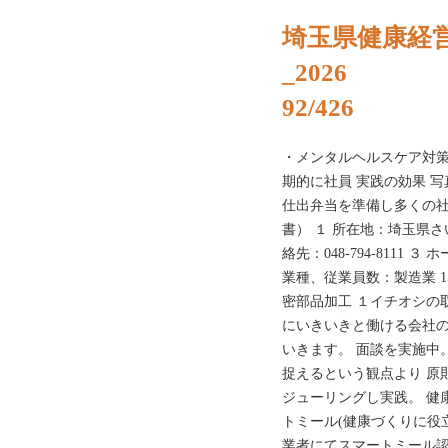
埼玉県健康経
_2026
92/426
・メンタルヘルスケア対
期的に社員 実践の効果 
仕出弁当を準備し多くの社
書） １ 所在地：埼玉県さ
絡先：048-794-8111 ３ ホーム
業種、従業員数：製造業 1
密部品加工 １イチオシの
にいきいきと働ける会社の
いきます。 面談を実施中
捉えるという観点より 原則
ジューリングし実践。 健
トミール(健康づくりに役
業者にてスマートミール認