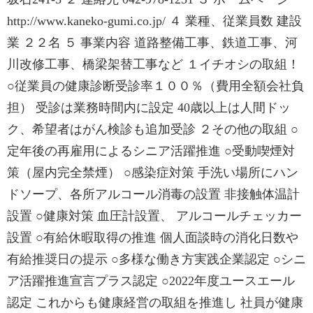
http://www.kaneko-gumi.co.jp/ ４ 業種、従業員数 建設
業 ２２名 ５ 事業内容 道路整備工事、鉄道工事、河
川改修工事、橋梁架替工事など １イチオシの取組！
○従業員の健康診断受診率１００％（費用全額会社負
担） 受診は業務時間内に設定 40歳以上は人間ドッ
ク、希望者はがん検診も追加受診 ２その他の取組 ○
定年後の再雇用によるシニア活躍推進 ○受動喫煙対
策（屋内完全禁煙） ○感染症対策 手洗い場所にハン
ドソープ、各所アルコール消毒の設置 非接触体温計
設置 ○健康対策 血圧計設置、 アルコールチェッカー
設置 ○有給休暇取得の推進 個人面談時の消化日数や
有給推奨日の提示 ○多様な働き方実践企業認定 ○シニ
ア活躍推進宣言プラス認定 ○2022年度ユースエール
認定 これからも健康経営の取組を推進し 社員が健康