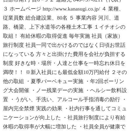
３ ホームページ http://www.kanasugi.co.jp/ ４ 業種、
従業員数 総合建設業、80名 ５ 事業内容 河川、道
路、橋梁、上下水道等の各種土木工事 １イチオシの
取組！ 有給休暇の取得促進 毎年実施 社員（家族）
旅行制度 社員一同で出かけるのではなく日頃お世話
になっている 方々と出掛けた費用を会社が負担する
制度 好きな時・場所・人達と仕事を一時忘れ休日を
満喫！！ ※新入社員にも最低金額10万円給付 ２その
他の取組 ・夏季バーベキュー実施 ・年2回ボーリン
グ大会開催 ・ノー残業デーの実施 ・ヘルシー飲料設
置 ・うがい、手洗い、アルコール手指消毒の励行 ・
屋内完全禁煙 実践の効果 ・社内行事を通してコミュ
ニケーションが向上した ・社員旅行制度により有給
休暇の取得率が大幅に増加した ・社員全員が健康で