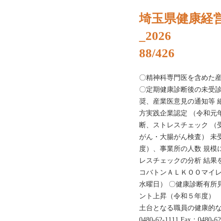
埼玉県健康経
_2026
88/426
〇精神科専門医を含めた産
〇定期健康診断後の未受診
奨、産業医意見の通知等 
方実践企業認定 （令和元
断、ストレスチェック （
がん・大腸がん検査） 未
度）、事業所の人数 規模
レスチェックの分析 結果
コバトンＡＬＫＯＯマイレ
水曜日） 〇健康診断有所
ント上昇（令和５年度） 
土台となる職員の健康的な
0480-62-1111 Fax：048