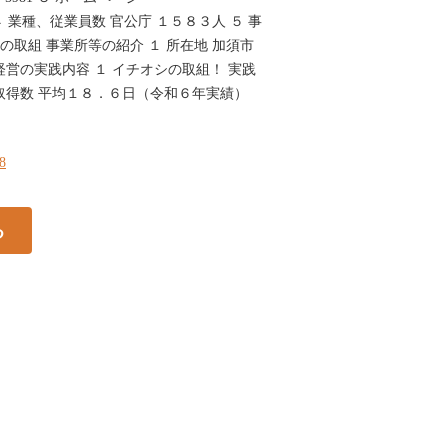
zo.lg.jp ４ 業種、従業員数 官公庁 １５８３人 ５ 事
他の取組 事業所等の紹介 １ 所在地 加須市
経営の実践内容 １ イチオシの取組！ 実践
取得数 平均１８．６日（令和６年実績）
88
る