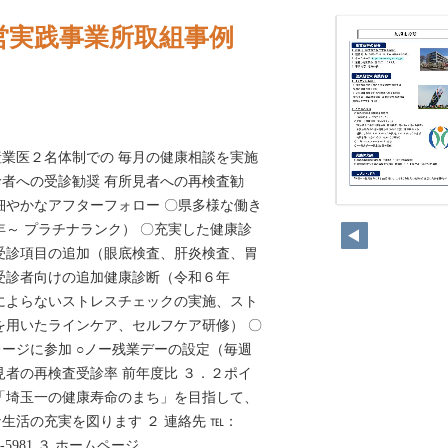
営実践事業所取組事例
業医２名体制での 毎月の健康相談を実施
者への受診勧奨 有所見者への再検査勧
細やかなアフターフォロー 〇県多様な働き
72
年～ プラチナランク） 〇充実した健康診
受診項目の追加（眼底検査、肝炎検査、胃
受診者向けの追加健康診断（令和６年
によらないストレスチェックの実施、スト
を用いたラインケア、セルフケア研修） 〇
ージに参加 ○ノー残業デーの設定（毎週
見者の再検査受診率 前年度比 ３．２ポイ
「埼玉一の健康寿命のまち」を目指して、
生活の充実を図ります ２ 連絡先 ℡：
0-62-5981 ３ ホームページ