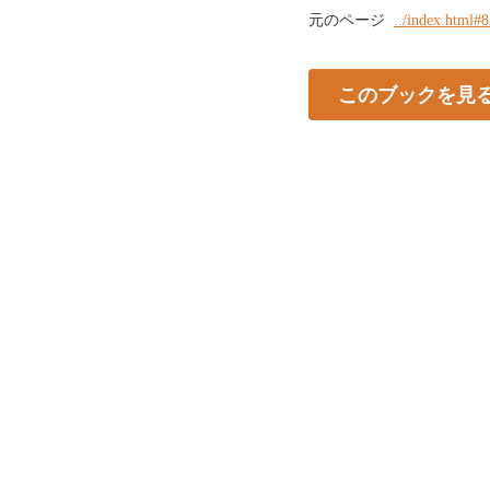
元のページ
../index.html#
このブックを見