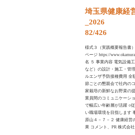
埼玉県健康経
_2026
82/426
様式３（実践概要報告書） ２ 連
ページ https://www.okam
名 ５ 事業内容 電気設
など）の設計・施工・管理 
ルエンザ予防接種費用 全額
節ごとの懇親会で社内のコ
家栽培の新鮮なお野菜の提
業員間のコミュニケーショ
で幅広い年齢層が活躍 ○
い職場環境を目指します 
原山４－７－２ 健康経営
果 コメント、PR 株式会