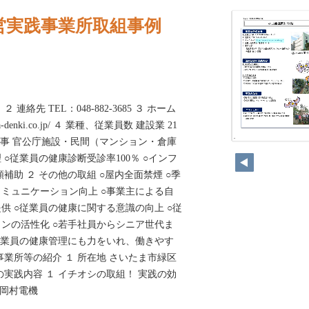
営実践事業所取組事例
絡先 TEL：048-882-3685 ３ ホーム
ura-denki.co.jp/ ４ 業種、従業員数 建設業 21
備工事 官公庁施設・民間（マンション・倉庫
66
○従業員の健康診断受診率100％ ○インフ
補助 ２ その他の取組 ○屋内全面禁煙 ○季
ミュニケーション向上 ○事業主による自
供 ○従業員の健康に関する意識の向上 ○従
ンの活性化 ○若手社員からシニア世代ま
従業員の健康管理にも力をいれ、働きやす
事業所等の紹介 １ 所在地 さいたま市緑区
の実践内容 １ イチオシの取組！ 実践の効
社岡村電機