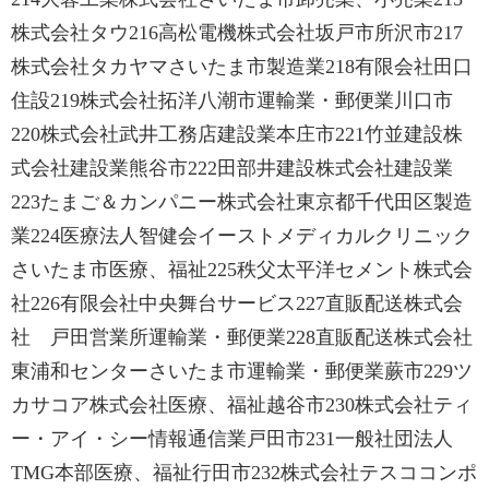
株式会社タウ216高松電機株式会社坂戸市所沢市217
株式会社タカヤマさいたま市製造業218有限会社田口
住設219株式会社拓洋八潮市運輸業・郵便業川口市
220株式会社武井工務店建設業本庄市221竹並建設株
式会社建設業熊谷市222田部井建設株式会社建設業
223たまご＆カンパニー株式会社東京都千代田区製造
業224医療法人智健会イーストメディカルクリニック
さいたま市医療、福祉225秩父太平洋セメント株式会
社226有限会社中央舞台サービス227直販配送株式会
社 戸田営業所運輸業・郵便業228直販配送株式会社
東浦和センターさいたま市運輸業・郵便業蕨市229ツ
カサコア株式会社医療、福祉越谷市230株式会社ティ
ー・アイ・シー情報通信業戸田市231一般社団法人
TMG本部医療、福祉行田市232株式会社テスココンポ