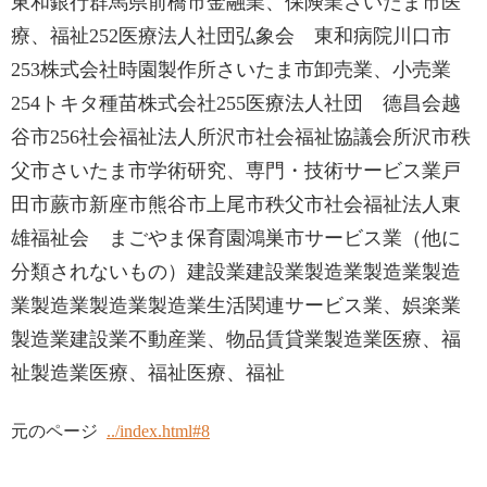
東和銀行群馬県前橋市金融業、保険業さいたま市医
療、福祉252医療法人社団弘象会 東和病院川口市
253株式会社時園製作所さいたま市卸売業、小売業
254トキタ種苗株式会社255医療法人社団 德昌会越
谷市256社会福祉法人所沢市社会福祉協議会所沢市秩
父市さいたま市学術研究、専門・技術サービス業戸
田市蕨市新座市熊谷市上尾市秩父市社会福祉法人東
雄福祉会 まごやま保育園鴻巣市サービス業（他に
分類されないもの）建設業建設業製造業製造業製造
業製造業製造業製造業生活関連サービス業、娯楽業
製造業建設業不動産業、物品賃貸業製造業医療、福
祉製造業医療、福祉医療、福祉
元のページ
../index.html#8