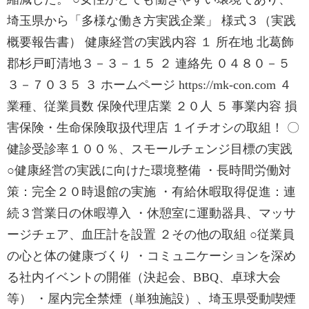
埼玉県から「多様な働き方実践企業」 様式３（実践
概要報告書） 健康経営の実践内容 １ 所在地 北葛飾
郡杉戸町清地３－３－１５ ２ 連絡先 ０４８０－５
３－７０３５ ３ ホームページ https://mk-con.com ４
業種、従業員数 保険代理店業 ２０人 ５ 事業内容 損
害保険・生命保険取扱代理店 １イチオシの取組！ 〇
健診受診率１００％、スモールチェンジ目標の実践
○健康経営の実践に向けた環境整備 ・長時間労働対
策：完全２０時退館の実施 ・有給休暇取得促進：連
続３営業日の休暇導入 ・休憩室に運動器具、マッサ
ージチェア、血圧計を設置 ２その他の取組 ○従業員
の心と体の健康づくり ・コミュニケーションを深め
る社内イベントの開催（決起会、BBQ、卓球大会
等） ・屋内完全禁煙（単独施設）、埼玉県受動喫煙