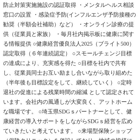
防止対策実施施設の認証取得 ・メンタルヘルス相談
窓口の設置 ・感染症予防(インフルエンザ予防接種の
勧奨（半額会社補助）など） ・オンライン診療の提
供（従業員と家族） ・毎月社内掲示板に健康に関す
る情報提供 ○健康経営優良法人2025（ブライト500）
認定取得（６年連続認定） ○スモールチェンジ目標
の達成により、充実感を得た ○目標を社内で共有
し、従業員同士お互い励まし合いながら取り組めた
（半年後も目標設定をして、継続していく） ○定時
退社の促進による残業時間の縮減 として認定されて
います。会社内の風通しが大変良く、アットホーム
な職場です。 ○埼玉県SDGｓパートナーとして、健
康経営の導入サポートをしながらSDGｓ経営を広め
ていきたいと考えています。 ○来場型保険ショップ