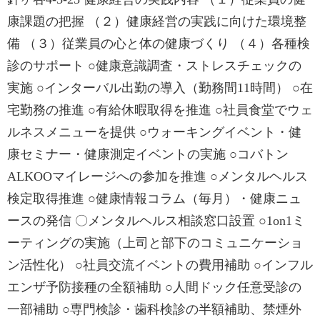
康課題の把握 （２）健康経営の実践に向けた環境整
備 （３）従業員の心と体の健康づくり （４）各種検
診のサポート ○健康意識調査・ストレスチェックの
実施 ○インターバル出勤の導入（勤務間11時間） ○在
宅勤務の推進 ○有給休暇取得を推進 ○社員食堂でウェ
ルネスメニューを提供 ○ウォーキングイベント・健
康セミナー・健康測定イベントの実施 ○コバトン
ALKOOマイレージへの参加を推進 ○メンタルヘルス
検定取得推進 ○健康情報コラム（毎月）・健康ニュ
ースの発信 〇メンタルヘルス相談窓口設置 ○1on1ミ
ーティングの実施（上司と部下のコミュニケーショ
ン活性化） ○社員交流イベントの費用補助 ○インフル
エンザ予防接種の全額補助 ○人間ドック任意受診の
一部補助 ○専門検診・歯科検診の半額補助、禁煙外