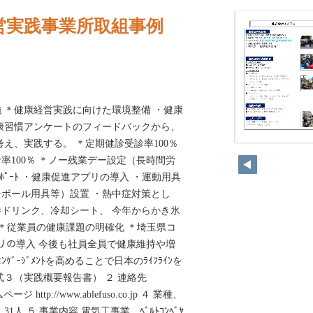
営実践事業所取組事例
 ＊健康経営実践に向けた環境整備 ・健康
康習慣アンケートのフィードバックから、
え、実践する。 ＊定期健診受診率100％
44
率100％ ＊ノー残業デー設定（長時間労
ﾎﾟｰﾄ ・健康促進アプリの導入 ・運動用具
ボール用具等）設置 ・熱中症対策とし
栄養ドリンク、冷却シート、 今年からかき氷
 ＊従業員の健康課題の明確化 ＊埼玉県コ
ﾞアプリの導入 今後も社員全員で健康維持や増
ｹﾞｰｼﾞﾒﾝﾄを高めることで日本のﾗｲﾌﾗｲﾝを
式３（実践概要報告書） ２ 連絡先
ページ http://www.ablefuso.co.jp ４ 業種、
人 ５ 事業内容 電気工事業、ﾍﾞﾙﾄｺﾝﾍﾞﾔ