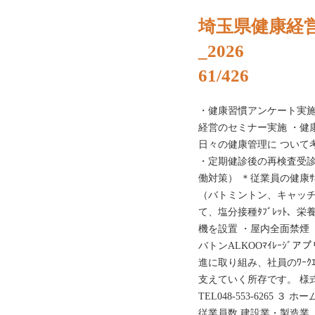
埼玉県健康経
_2026
61/426
・健康習慣アンケート実施
経営のセミナー実施 ・健
日々の健康管理に ついて考
・定期健診後の再検査受診
働対策） ＊従業員の健康ｻ
（バトミントン、キャッチ
て、塩分接種ﾀﾌﾞﾚｯﾄ、
機を設置 ・屋内全面禁煙
バトンALKOOﾏｲﾚｰｼ
進に取り組み、社員のﾜｰｸｴﾝ
支えていく所存です。 様
TEL048-553-6265 ３ ホーム
従業員数 建設業・製造業、31