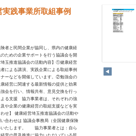
営実践事業所取組事例
者と民間企業が協同し、県内の健康経
践のための企業サポートを行う協議会を開
営埼玉推進協議会の活動内容】①健康経営
識者による講演、実践企業による取組事例
ミナーなどを開催しています。②勉強会の
健康経営に関連する最新情報の提供と効果
勉強会を行い、情報共有、意見交換を行っ
による支援 協力事業者は、それぞれの強
普及や企業の健康経営の取組支援などを実
わせ】 健康経営埼玉推進協議会の活動や
い合わせは 協議会事務局（全国健康保険
いいたします。 協力事業者とは：自ら
康経営の普及推進に協力いただいている民