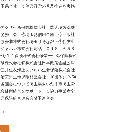
県全体」で健康経営の普及推進を実施
①アクサ生命保険株式会社 ②大塚製薬株
険労務士会 ④埼玉縣信用金庫 ⑤一般社
断協会⑥株式会社埼玉りそな銀行⑦住友生
険ジャパン株式会社電話 ０４８－６５８
まわり生命保険株式会社⑩第一生命保険株式
保険株式会社⑫株式会社日本政策金融公庫
⑭三井住友海上あいおい生命保険株式会社
治安田生命保険相互会社（16団体） ※50
進協議会について埼玉県さいたま市埼玉労
議会健康経営をサポートする協力事業者全
健康保険組合連合会埼玉連合会
425
る