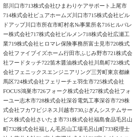
部川口市713株式会社ひまわりケアサポート上尾市
714株式会社ピュアホームズ川口市715株式会社ビル
ドアップ川口市所在市町村名№事業所名716ヒルバレ
ー株式会社717株式会社ビルメン718株式会社広瀬工
業719株式会社ヒロマレ保険事務所富士見市720株式
会社ファイブイズホーム行田市ふじみ野市721株式会
社フードタッチ722笛木醤油株式会社川島町723株式
会社フェニックスエンジニアリング三芳町東京都練
馬区724株式会社フェリーチェ羽生市725株式会社
FOCUS鴻巣市726フォーク株式会社727株式会社フォ
ーユー志木市728株式会社深谷電気工事深谷市729株
式会社フカワビジネス川越市730ぶぎんシステムサー
ビス株式会社さいたま市731株式会社福島食品毛呂山
町732株式会社福しん毛呂山工場毛呂山町733税理士