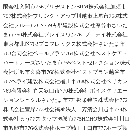
限会社入間市756ブリヂストンBRM株式会社加須市
757株式会社ブリング・アップ川越市上尾市758株式
会社フルール.CS759古郡建設株式会社深谷市さいた
ま市760株式会社ブレイスワン761プロデイ株式会社
東京都北区762プロフレックス株式会社さいたま市
763合同会社ベールブラン764株式会社ベストケア・
パートナーズさいたま市765ベストセレクション株式
会社所沢市久喜市766株式会社ベストプラン越谷市
767ヘライ建設株式会社桶川市768株式会社ペリカン
769有限会社弁天狭山市770株式会社ボイスクリエー
ションシュクルさいたま市771邦栄建設株式会社772
株式会社豊昇773社会福祉法人 芳清会川越市774株
式会社ほうびスタッフ鴻巣市775HOHO株式会社川口
市飯能市776株式会社ホープ精工川口市777ホープ製