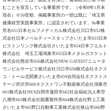
むことを宣言している事業所です。（令和8年1月末
現在）※50音順、掲載事業所の一部は既に「埼玉県
健康経営実践事業所」に認定されています。№事業
所名651日本セルフメディカル株式会社川口市652株
式会社日本ノベルティースタッフさいたま市653日本
ピストンリング株式会社さいたま市654日本フエルト
株式会社 埼玉工場鴻巣市655日本メタルガスケット
株式会社熊谷市656株式会社NEW GATE657ニュータ
ウンビルサービス株式会社川口市658株式会社ネクス
コ・トール北関東さいたま市659合同会社ネクストス
テージ所沢市660ネクストワン不動産株式会社鴻巣市
661株式会社NEX白岡市蓮田市662社会福祉法人希空
八潮市663株式会社能重製作所664株式会社野上工業
さいたま市665野口自動車工業株式会社狭山市666野