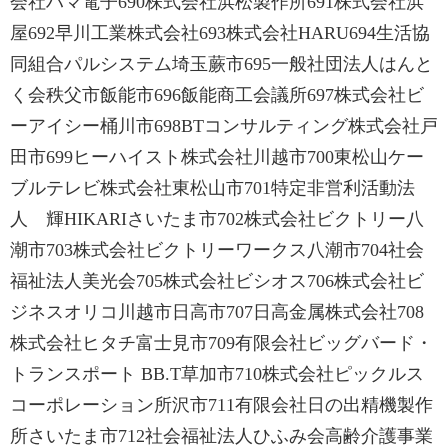
会社ハマ電子690株式会社浜松製作所691株式会社浜
屋692早川工業株式会社693株式会社HARU694生活協
同組合パルシステム埼玉蕨市695一般社団法人はんと
く会秩父市飯能市696飯能商工会議所697株式会社ビ
ーアイシー桶川市698BTコンサルティング株式会社戸
田市699ヒーハイスト株式会社川越市700東松山ケー
ブルテレビ株式会社東松山市701特定非営利活動法
人 輝HIKARIさいたま市702株式会社ビクトリー八
潮市703株式会社ビクトリーワークス八潮市704社会
福祉法人美光会705株式会社ビシオス706株式会社ビ
ジネスオリコ川越市日高市707日高金属株式会社708
株式会社ヒタチ富士見市709有限会社ビッグバード・
トランスポート BB.T草加市710株式会社ピックルス
コーポレーション所沢市711有限会社日の出精機製作
所さいたま市712社会福祉法人ひふみ会高齢介護事業