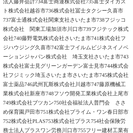
法人藤井会計734富士商運株式会社735富士ダイカス
ト株式会社越谷市736株式会社冨士タクシー久喜市
737富士通株式会社関東支社さいたま市738フジッコ
株式会社 関東工場加須市川口市739フジテック株式
会社740藤野電気株式会社さいたま市741株式会社フ
ジハウジング久喜市742富士フイルムビジネスイノベ
ーションジャパン株式会社 埼玉支社さいたま市743
株式会社富士見グリーンガーデン富士見市744株式会
社フジミック埼玉さいたま市さいたま市745株式会社
富士薬品746武州瓦斯株式会社川越市747藤原機械工
業株式会社新座市748フソウ開発工業株式会社上尾市
749株式会社ブツカン750社会福祉法人普門会 ささ
め保育園戸田市751株式会社プライム・ワン春日部市
752株式会社PLAS753株式会社プラス754社会保険労
務士法人プラスワン労務川口市755フリー建材工業有