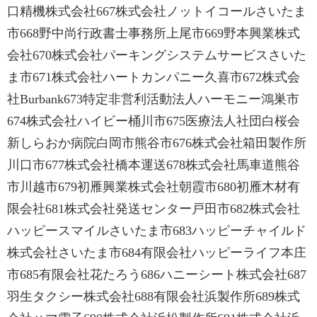
口精機株式会社667株式会社ノットイコールさいたま
市668野中尚行政書士事務所上尾市669野本興業株式
会社670株式会社パーキングシステムサービスさいた
ま市671株式会社ハートカンパニー久喜市672株式会
社Burbank673特定非営利活動法人ハーモニー鴻巣市
674株式会社ハイビー桶川市675医療法人社団白桜会
新しらおか病院白岡市熊谷市676株式会社箱田製作所
川口市677株式会社橋本運送678株式会社馬車道熊谷
市川越市679初雁興業株式会社朝霞市680初雁木材有
限会社681株式会社発送センター戸田市682株式会社
ハッピースマイルさいたま市683ハッピーチャイルド
株式会社さいたま市684有限会社ハッピーライフ本庄
市685有限会社花たろう686ハニーシート株式会社687
羽生タクシー株式会社688有限会社浜製作所689株式