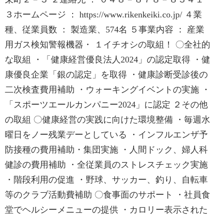
３ホームページ ： https://www.rikenkeiki.co.jp/ ４業
種、従業員数 ： 製造業、574名 ５事業内容 ： 産業
用ガス検知警報機器・ １イチオシの取組！ 〇全社的
な取組 ・「健康経営優良法人2024」の認定取得 ・健
康優良企業「銀の認定」を取得 ・健康診断受診後の
二次検査費用補助 ・ウォーキングイベントの実施 ・
「スポーツエールカンパニー2024」に認定 ２その他
の取組 〇健康経営の実践に向けた環境整備 ・毎週水
曜日をノー残業デーとしている ・インフルエンザ予
防接種の費用補助・集団実施 ・人間ドック、婦人科
健診の費用補助 ・全従業員のストレスチェック実施
・階段利用の促進 ・野球、サッカー、釣り、自転車
等のクラブ活動費補助 〇食事面のサポート ・社員食
堂でヘルシーメニューの提供 ・カロリー表示された