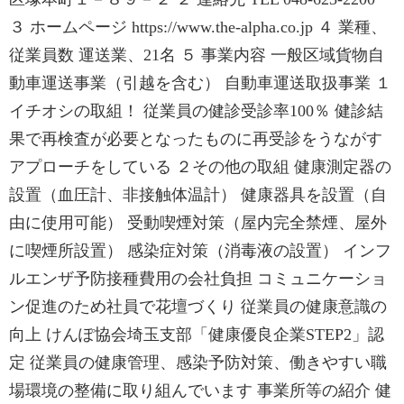
３ ホームページ https://www.the-alpha.co.jp ４ 業種、
従業員数 運送業、21名 ５ 事業内容 一般区域貨物自
動車運送事業（引越を含む） 自動車運送取扱事業 １
イチオシの取組！ 従業員の健診受診率100％ 健診結
果で再検査が必要となったものに再受診をうながす
アプローチをしている ２その他の取組 健康測定器の
設置（血圧計、非接触体温計） 健康器具を設置（自
由に使用可能） 受動喫煙対策（屋内完全禁煙、屋外
に喫煙所設置） 感染症対策（消毒液の設置） インフ
ルエンザ予防接種費用の会社負担 コミュニケーショ
ン促進のため社員で花壇づくり 従業員の健康意識の
向上 けんぽ協会埼玉支部「健康優良企業STEP2」認
定 従業員の健康管理、感染予防対策、働きやすい職
場環境の整備に取り組んでいます 事業所等の紹介 健