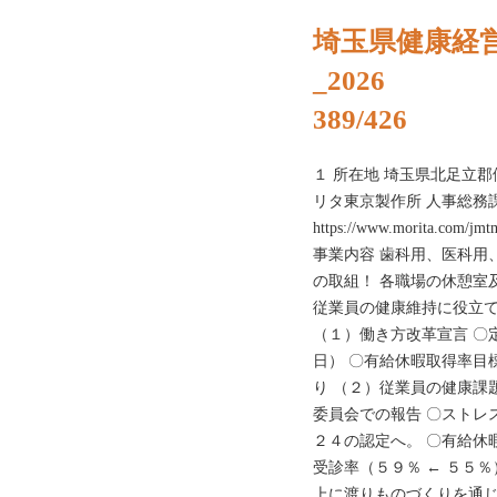
埼玉県健康経
_2026
389/426
１ 所在地 埼玉県北足立郡伊
リタ東京製作所 人事総務課
https://www.morita.c
事業内容 歯科用、医科用
の取組！ 各職場の休憩室
従業員の健康維持に役立て
（１）働き方改革宣言 〇
日） 〇有給休暇取得率目
り （２）従業員の健康課
委員会での報告 〇ストレ
２４の認定へ。 〇有給休
受診率（５９％ ← ５５％
上に渡りものづくりを通