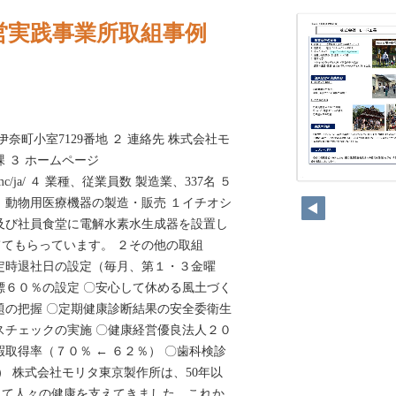
営実践事業所取組事例
奈町小室7129番地 ２ 連絡先 株式会社モ
 ３ ホームページ
om/jmtmc/ja/ ４ 業種、従業員数 製造業、337名 ５
372
、動物用医療機器の製造・販売 １イチオシ
及び社員食堂に電解水素水生成器を設置し
てもらっています。 ２その他の取組
定時退社日の設定（毎月、第１・３金曜
標６０％の設定 〇安心して休める風土づく
題の把握 〇定期健康診断結果の安全委衛生
スチェックの実施 〇健康経営優良法人２０
暇取得率（７０％ ← ６２％） 〇歯科検診
） 株式会社モリタ東京製作所は、50年以
じて人々の健康を支えてきました。これか