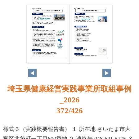
356
357
埼玉県健康経営実践事業所取組事例
_2026
372/426
様式３（実践概要報告書） １ 所在地 さいたま市大
宮区北袋町一丁目600番地 ２ 連絡先 048-641-5775 ３