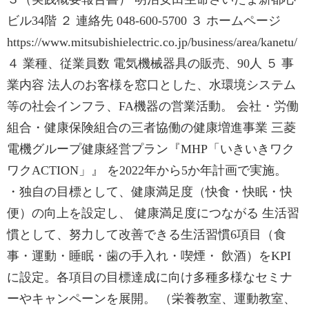
ビル34階 ２ 連絡先 048-600-5700 ３ ホームページ
https://www.mitsubishielectric.co.jp/business/area/kanetu/
４ 業種、従業員数 電気機械器具の販売、90人 ５ 事
業内容 法人のお客様を窓口とした、水環境システム
等の社会インフラ、FA機器の営業活動。 会社・労働
組合・健康保険組合の三者協働の健康増進事業 三菱
電機グループ健康経営プラン『MHP「いきいきワク
ワクACTION」』 を2022年から5か年計画で実施。
・独自の目標として、健康満足度（快食・快眠・快
便）の向上を設定し、 健康満足度につながる 生活習
慣として、努力して改善できる生活習慣6項目（食
事・運動・睡眠・歯の手入れ・喫煙・ 飲酒）をKPI
に設定。各項目の目標達成に向け多種多様なセミナ
ーやキャンペーンを展開。 （栄養教室、運動教室、