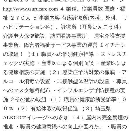
http://www.tsurucare.com ４ 業種、従業員数 医療・福
祉 ２７０人 ５ 事業内容 有床診療所(内科、外科、 リ
ハビリテーション科）、診療所（耳鼻いんこう科）
介護老人保健施設、訪問看護事業所、 居宅介護支援
事業所、障害者福祉サービス事業の運営 １イチオシ
の取組！ （１）職員への個別健康指導 ・ストレスチ
ェックの実施 ・産業医による個別面談 ・産業医によ
る健康相談の実施 （２）感染症予防対策の徹底 ・ア
ルコール消毒の設置 ・非接触型体温計の設置 ・職員
へのマスク無料配布 ・インフルエンザ予防接種の実
施 ２その他の取組 （１）職員の健康診断受診率１０
０％ （２）有給休暇の取得促進 （３）埼玉県
ALKOOマイレージへの参加 （４）屋内内完全禁煙の
推進 ・職員の健康意識への向上が図れた。 ・職員の