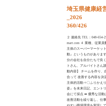
埼玉県健康経
_2026
360/426
２ 連絡先 TEL：048-654-25
mart.com ４ 業種、従
主体のスーパーマーケット
動』というものがあります
分の会社を自分たちで良く
トさん、アルバイトさん誰
動内容】 チームを作り、
合って 改善する内容を決
主体的活動⇒〇ふりかえり
姿』を未来日記、エントリ
会にて採点 ➡ 優秀な活
改善活動を繰り返し、仕事
やすい職場環境を実現して