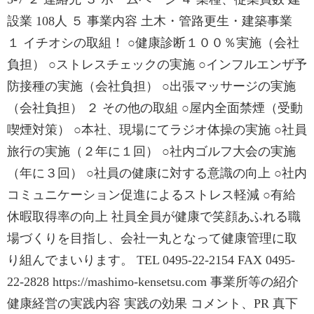
設業 108人 ５ 事業内容 土木・管路更生・建築事業
１ イチオシの取組！ ○健康診断１００％実施（会社
負担） ○ストレスチェックの実施 ○インフルエンザ予
防接種の実施（会社負担） ○出張マッサージの実施
（会社負担） ２ その他の取組 ○屋内全面禁煙（受動
喫煙対策） ○本社、現場にてラジオ体操の実施 ○社員
旅行の実施（２年に１回） ○社内ゴルフ大会の実施
（年に３回） ○社員の健康に対する意識の向上 ○社内
コミュニケーション促進によるストレス軽減 ○有給
休暇取得率の向上 社員全員が健康で笑顔あふれる職
場づくりを目指し、会社一丸となって健康管理に取
り組んでまいります。 TEL 0495-22-2154 FAX 0495-
22-2828 https://mashimo-kensetsu.com 事業所等の紹介
健康経営の実践内容 実践の効果 コメント、PR 真下