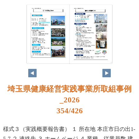
338
339
埼玉県健康経営実践事業所取組事例
_2026
354/426
様式３（実践概要報告書） １ 所在地 本庄市日の出1-
5-7 ２ 連絡先 ３ ホームページ ４ 業種、従業員数 建