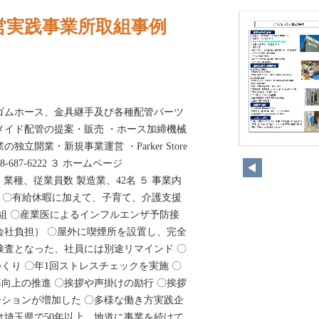
営実践事業所取組事例
ゴムホース、金具継手及び各種配管パーツ
メイド配管の提案・販売 ・ホース加締機械
立開業・新規事業運営 ・Parker Store
324
-687-6222 ３ ホームページ
.co.jp/ ４ 業種、従業員数 製造業、42名 ５ 事業内
％ 〇有給休暇に加えて、子育て、介護支援
取組 〇産業医によるインフルエンザ予防接
会社負担） 〇屋外に喫煙所を設置し、完全
検査となった、社員には別途リマインド 〇
くり 〇年1回ストレスチェックを実施 〇
向上の推進 〇挨拶や声掛けの励行 〇挨拶
ションが増加した 〇多様な働き方実践企
は埼玉県で50年以上、地道に事業を続けて