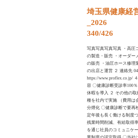
埼玉県健康経
_2026
340/426
写真写真写真写真 ・高圧
の製造・販売 ・オーダー
の販売 ・油圧ホース修理業の独
の出店と運営 ２ 連絡先 048
https://www.proflex
容 〇健康診断受診率100
休暇を導入 ２ その他の
種を社内で実施 （費用は
分煙化 〇健康診断で要再
定年後も長く働ける制度つ
残業時間削減、有給取得率
を通じ社員のコミュニケー
業制度の認定取得 〇当社