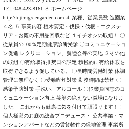
TEL 048-423-8161 ３ ホームページ
http://fujimigreengarden.com ４ 業種、従業員数 造園業
４名 ５ 事業内容 植木剪定・伐採・伐根・エクステ
リア・お庭の不用品回収など １イチオシの取組！ 〇
従業員の100％定期健康診断受診 〇コミュニケーショ
ン促進 レクリエーション、親睦会等の実地 ２その他
の取組 〇有給取得推奨日の設定 積極的に有給休暇を
取得できるよう促している。 〇長時間労働対策 体調
管理に無理なく 〇受動喫煙対策 勤務時間は禁煙 〇
感染予防対策 手洗い、アルコール 〇従業員同志のコ
ミュニケーション向上 笑顔の絶えない職場になりま
した。 これからも健康に気を付けて頑張ります！！
個人様邸のお庭の総合プロデュース・ 公共事業・マ
ンションアパートなどの賃貸物件の緑地管理 事業所