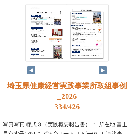
318
319
埼玉県健康経営実践事業所取組事例
_2026
334/426
写真写真 様式３（実践概要報告書） １ 所在地 富士
見市水子1892 みずほ台ルート ホビー03 ２ 連絡先