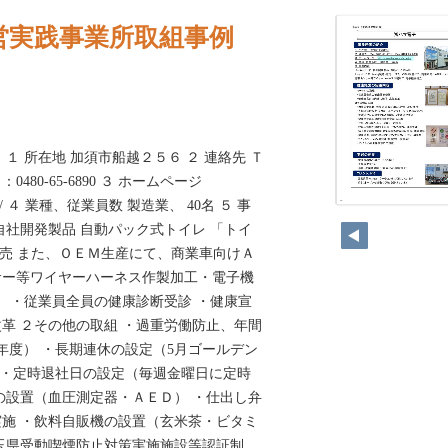
営実践事業所取組事例
１ 所在地 加須市船越２５６ ２ 連絡先 Ｔ
ｘ：0480-65-6890 ３ ホームページ
i.co.jp/ ４ 業種、従業員数 製造業、 40名 ５ 事
298
自社開発製品 自動パック式トイレ 「トイ
販売 また、ＯＥＭ生産にて、商業車向けＡ
サー等ワイヤーハーネス作製加工・電子機
！ ・従業員全員の健康診断受診 ・健康宣
革 ２その他の取組 ・過重労働防止、年間
23年度） ・長期連休の設定（5月ゴールデン
 ・定時退社日の設定（毎週金曜日に定時
の設置（血圧測定器・ＡＥＤ） ・仕出し弁
施 ・飲料自販機の設置（玄米茶・ビタミ
玉県受動喫煙防止対策実施施設等認証制