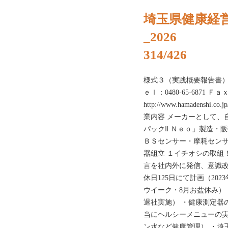
埼玉県健康経
_2026
314/426
様式３（実践概要報告書） 
ｅｌ：0480-65-6871 Ｆａ
http://www.hamadensh
業内容 メーカーとして、
パックⅡ Ｎｅｏ」製造・
ＢＳセンサー・摩耗セン
器組立 １イチオシの取組
言を社内外に発信、意識改
休日125日にて計画（20
ウイーク・8月お盆休み）
退社実施） ・健康測定器
当にヘルシーメニューの実
ン水など健康管理） ・埼