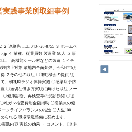
営実践事業所取組事例
２ 連絡先 TEL 048-728-8755 ３ ホームペ
-b.jp ４ 業種、従業員数 製造業 90人 ５ 事
加工、 高機能シール材などの製造 １イチ
294
喫煙防止対策 敷地内全面禁煙、令和4年5月
得 ２その他の取組 〇運動機会の提供 従
て、朝礼時ラジオ体操実施 〇感染症予防
置 〇適切な働き方実現に向けた取組 ノー
） 〇健康診断、再検査等の受診勧奨 〇従
 〇乳ガン検査費用全額補助 〇従業員の健
ークライフバランスの推進 〇人生100
められる 職場環境整備に努めます。 ・
実践内容 実践の効果 ・ コメント、PR 株