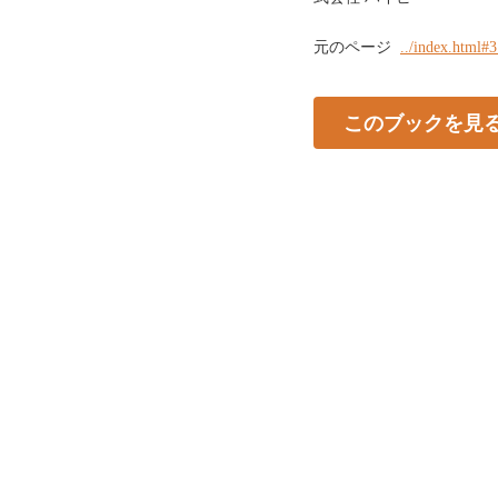
元のページ
../index.html#
このブックを見