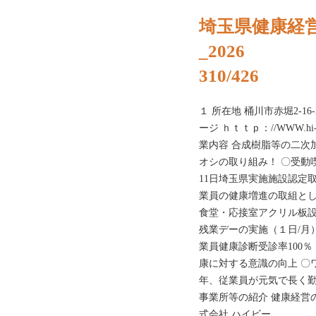
埼玉県健康経
_2026
310/426
１ 所在地 桶川市赤堀2-16-2 
ージ ｈｔｔｐ：//WWW.hi
業内容 合成樹脂等の二次
オシの取り組み！ 〇受動
11日埼玉県実施施設認定取
業員の健康増進の取組とし
食堂・応接室アクリル板設
残業デーの実施（１日/月
業員健康診断受診率100％
康に対する意識の向上 〇ワ
年、従業員が元気で長く勤
事業所等の紹介 健康経営の
式会社 ハイビー