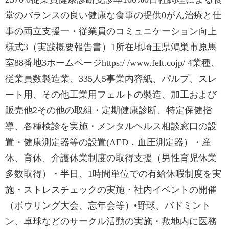
堂のバランスの良い健康な食事の提供0がん治療と仕
事の両立支援一・従業員のコミュニケーション向上
様式3（実践概要報告書）1所在地埼玉県鴻巣市原馬
室88番地3ホームページhttps:/ /www.felt.cojp/ 4業種、
従業員数製造業、335人5事業内容紙、パルプ、スレ
ート用、その他工業用フェルトの製造、加工および
販売他2その他の取組・定期健康診断、特定保健指
導、各種検診を実施・メンタルヘルス相談窓口の設
置・健康測定器等の設置(AED．血圧測定器）・産
休、育休、介護休業制度の取得支援（男性育児休業
多数取得）・半日、1時間単位での有給休暇制度を実
施・ストレスチェックの実施・社内イベントの開催
（ボウリング大会、忘年会等）•野球、バドミント
ン、卓球などのサークル活動の実施・敷地内に医務