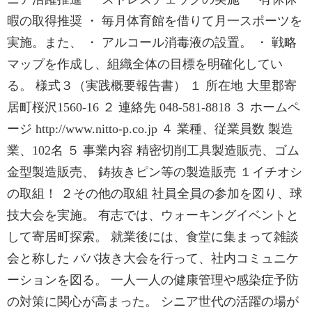
暇の取得推奨 ・ 毎月体育館を借りて月一スポーツを
実施。また、 ・ アルコール消毒液の設置。 ・ 戦略
マップを作成し、組織全体の目標を明確化してい
る。 様式３（実践概要報告書） １ 所在地 大里郡寄
居町桜沢1560-16 ２ 連絡先 048-581-8818 ３ ホームペ
ージ http://www.nitto-p.co.jp ４ 業種、従業員数 製造
業、102名 ５ 事業内容 精密切削工具製造販売、ゴム
金型製造販売、 鋳抜きピン等の製造販売 １イチオシ
の取組！ ２その他の取組 社員全員の参加を図り、球
技大会を実施。 有志では、ウォーキングイベントと
して寄居町探索。 就業後には、食堂に集まって雑談
会と称した ババ抜き大会を行って、社内コミュニケ
ーションを図る。 一人一人の健康管理や感染症予防
の対策に関心が高まった。 シニア世代の活躍の場が