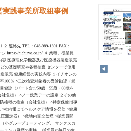
営実践事業所取組事例
２ 連絡先 TEL：048-989-1301 FAX：
 https://nichiryo.co.jp/ ４ 業種、従業員
事業内容 医療理化学機器及び医療機器製造販売
272
どの基礎研究や各種検査 センターで使用
造販売 健康経営の実践内容 １イチオシの
率100％ ○二次検査対象者の受診勧奨（就
目健診（パート含む50歳・55歳・60歳を
会社負担） ○ノー残業デーの設定 ２その他
予防接種の推進（会社負担） ○特定保健指導
 ○社内報にてヘルスケア情報を発信 ○健康
圧測定器） ○敷地内完全禁煙 ○従業員間
（小グループミーティング、 サンクスカ
ルチェンジ目標の実施 （従業員が毎日の生