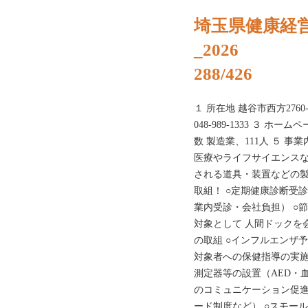
埼玉県健康経
_2026
288/426
１ 所在地 越谷市西方2760-1 
048-989-1333 ３ ホームページ
数 製造業、111人 ５ 
医療やライフサイエンスな
される道具・装置などの製
取組！ ○定期健康診断受診
業内受診・会社負担） ○節
対象として 人間ドックを
の取組 ○インフルエンザ
対象者への保健指導の実施
測定器等の設置（AED・血
のコミュニケーション促進
ード制度など） ○スモー