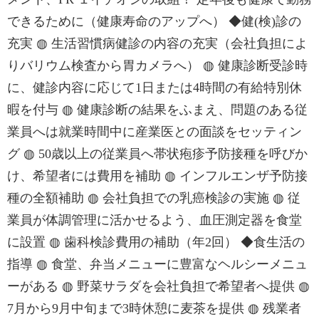
できるために（健康寿命のアップへ） ◆健(検)診の
充実 ◍ 生活習慣病健診の内容の充実（会社負担によ
りバリウム検査から胃カメラへ） ◍ 健康診断受診時
に、健診内容に応じて1日または4時間の有給特別休
暇を付与 ◍ 健康診断の結果をふまえ、問題のある従
業員へは就業時間中に産業医との面談をセッティン
グ ◍ 50歳以上の従業員へ帯状疱疹予防接種を呼びか
け、希望者には費用を補助 ◍ インフルエンザ予防接
種の全額補助 ◍ 会社負担での乳癌検診の実施 ◍ 従
業員が体調管理に活かせるよう、血圧測定器を食堂
に設置 ◍ 歯科検診費用の補助（年2回） ◆食生活の
指導 ◍ 食堂、弁当メニューに豊富なヘルシーメニュ
ーがある ◍ 野菜サラダを会社負担で希望者へ提供 ◍
7月から9月中旬まで3時休憩に麦茶を提供 ◍ 残業者