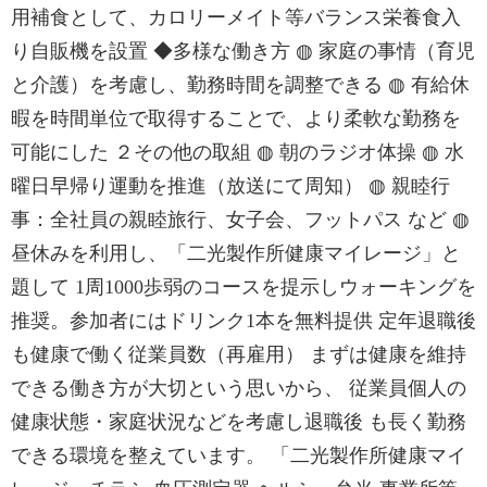
用補食として、カロリーメイト等バランス栄養食入
り自販機を設置 ◆多様な働き方 ◍ 家庭の事情（育児
と介護）を考慮し、勤務時間を調整できる ◍ 有給休
暇を時間単位で取得することで、より柔軟な勤務を
可能にした ２その他の取組 ◍ 朝のラジオ体操 ◍ 水
曜日早帰り運動を推進（放送にて周知） ◍ 親睦行
事：全社員の親睦旅行、女子会、フットパス など ◍
昼休みを利用し、「二光製作所健康マイレージ」と
題して 1周1000歩弱のコースを提示しウォーキングを
推奨。参加者にはドリンク1本を無料提供 定年退職後
も健康で働く従業員数（再雇用） まずは健康を維持
できる働き方が大切という思いから、 従業員個人の
健康状態・家庭状況などを考慮し退職後 も長く勤務
できる環境を整えています。 「二光製作所健康マイ