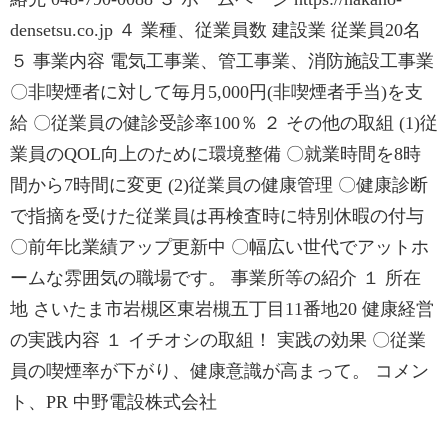
densetsu.co.jp ４ 業種、従業員数 建設業 従業員20名
５ 事業内容 電気工事業、管工事業、消防施設工事業
〇非喫煙者に対して毎月5,000円(非喫煙者手当)を支
給 〇従業員の健診受診率100％ ２ その他の取組 (1)従
業員のQOL向上のために環境整備 〇就業時間を8時
間から7時間に変更 (2)従業員の健康管理 〇健康診断
で指摘を受けた従業員は再検査時に特別休暇の付与
〇前年比業績アップ更新中 〇幅広い世代でアットホ
ームな雰囲気の職場です。 事業所等の紹介 １ 所在
地 さいたま市岩槻区東岩槻五丁目11番地20 健康経営
の実践内容 １ イチオシの取組！ 実践の効果 〇従業
員の喫煙率が下がり、健康意識が高まって。 コメン
ト、PR 中野電設株式会社