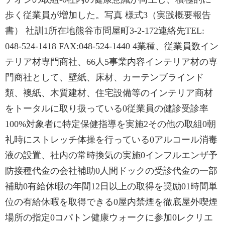
歩く従業員が増加した。写真 様式3（実践概要報告
書） 社訓1所在地熊谷市問屋町3-2-172連絡先TEL:
048-524-1418 FAX:048-524-1440 4業種、従業員数イン
テリア材専門商社、66人5事業内容インテリア材の専
門商社として、壁紙、床材、カーテンブラインド
類、襖紙、木質建材、住宅設備等のインテリア商材
をトータルに取り扱っている0従業員の健診受診率
100%対象者に特定保健指導を実施2その他の取組0朝
礼時にストレッチ体操を行っている0アルコール消毒
液の設置、社内の常時換気の実施0インフルエンザ予
防接種代金の会社補助0人間ドックの受診代金の一部
補助0有給休暇の年間12日以上の取得を奨励01時間単
位の有給休暇を取得できる0屋内禁煙を徹底屋外喫煙
場所の指定0コパトン健康ウォークに参加0レクリエ