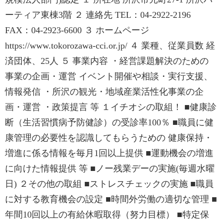
ーティア東棟3階 ２ 連絡先 TEL：04-2922-2196
FAX：04-2923-6600 ３ ホームページ
https://www.tokorozawa-cci.or.jp/ ４ 業種、従業員数 経
済団体、25人 ５ 事業内容 ・経営課題解決のための
事業の企画・運営 イベント開催や相談・実行支援、
情報発信 ・所沢の観光・地域産業活性化事業の企
画・運営 ・政策提言 等 １イチオシの取組！ ■健康診
断（生活習慣病予防健診）の受診率100％ ■職員に健
康管理の必要性を認識してもらうための 健康保持・
増進に係る情報を毎月1回以上提供 ■運動機会の増進
に向けた情報提供 等 ■ノー残業デーの実施(毎週水曜
日) ２その他の取組 ■ストレスチェックの実施 ■職員
に対する教育機会の設定 ■時間外労働の適切な管理 ■
年間10回以上の有給休暇取得（努力目標） ■特定保