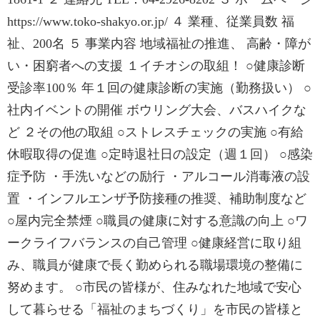
https://www.toko-shakyo.or.jp/ ４ 業種、従業員数 福
祉、200名 ５ 事業内容 地域福祉の推進、 高齢・障が
い・困窮者への支援 １イチオシの取組！ ○健康診断
受診率100％ 年１回の健康診断の実施（勤務扱い） ○
社内イベントの開催 ボウリング大会、バスハイクな
ど ２その他の取組 ○ストレスチェックの実施 ○有給
休暇取得の促進 ○定時退社日の設定（週１回） ○感染
症予防 ・手洗いなどの励行 ・アルコール消毒液の設
置 ・インフルエンザ予防接種の推奨、補助制度など
○屋内完全禁煙 ○職員の健康に対する意識の向上 ○ワ
ークライフバランスの自己管理 ○健康経営に取り組
み、職員が健康で長く勤められる職場環境の整備に
努めます。 ○市民の皆様が、住みなれた地域で安心
して暮らせる「福祉のまちづくり」を市民の皆様と