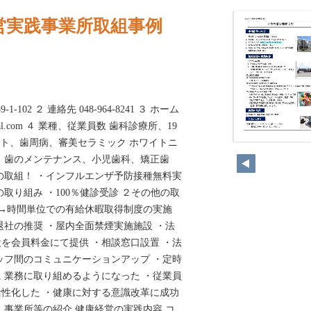
営実践事業所取組事例
-102 ２ 連絡先 048-964-8241 ３ ホーム
n-dental.com ４ 業種、従業員数 歯科診療所、19
ラント、歯周病、審美セラミック ホワイトニ
254
 歯のメンテナンス、小児歯科、矯正歯
の取組！ ・インフルエンザ予防接種無料実
取り組み ・100％健診受診 ２その他の取
 →時間単位での有給休暇取得制度の実施
退社の推奨 ・屋内全面禁煙実施施設 ・法
を会員料金にて提供 ・相談窓口設置 ・法
ッフ間のコミュニケーションアップ ・定時
 業務に取り組めるようになった ・従業員
性化した ・健康に対する意識改革に成功
 事業所等の紹介 健康経営の実践内容 コ