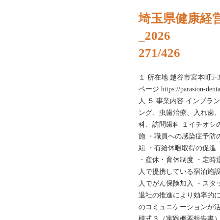
埼玉県健康経
_2026
271/426
１ 所在地 越谷市宮本町5-39-1
ページ https://parasio
人 ５ 事業内容 インプ
ング、虫歯治療、入れ歯、
科、訪問歯科 １イチオシ
施 ・職員への感染症予防の
組 ・有給休暇取得の促進
・産休・育休制度 ・定時
人で提携している宿泊施設
人でがん保険加入 ・スタ
退社の推進により効率的に
のコミュニケーションが活
様式３（実践概要報告書）