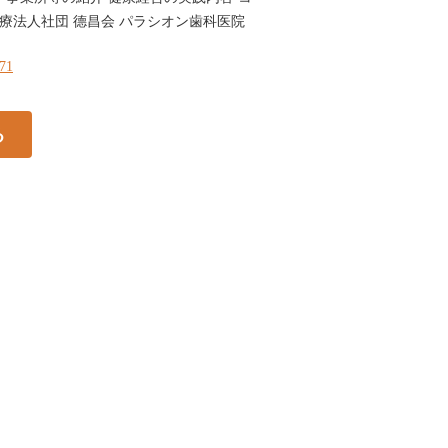
医療法人社団 德昌会 パラシオン歯科医院
271
る