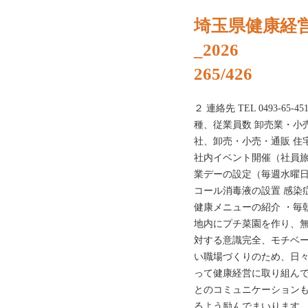
埼玉県健康経
_2026
265/426
２ 連絡先 TEL 0493-65-451
種、従業員数 卸売業・小売
社、卸売・小売・通販 住
社内イベント開催（社員旅行
業デーの設定（毎週水曜日
コール消毒液の設置 感染
健康メニューの紹介 ・毎
地内にプチ菜園を作り、無
対する意識完全、モチベー
い職場づくりのため、日々
って健康経営に取り組んで
とのコミュニケーションも
るよう励んでまいります。