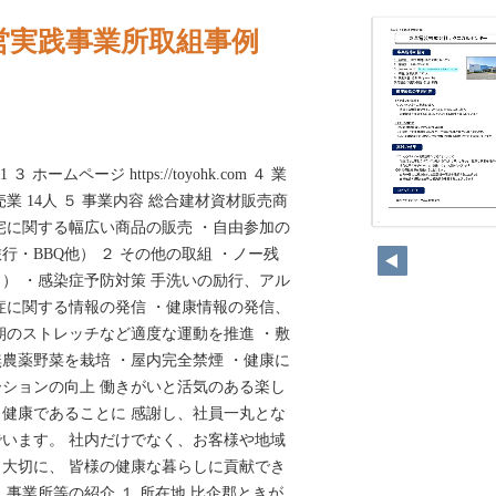
営実践事業所取組事例
1 ３ ホームページ https://toyohk.com ４ 業
業 14人 ５ 事業内容 総合建材資材販売商
宅に関する幅広い商品の販売 ・自由参加の
248
・BBQ他） ２ その他の取組 ・ノー残
） ・感染症予防対策 手洗いの励行、アル
症に関する情報の発信 ・健康情報の発信、
朝のストレッチなど適度な運動を推進 ・敷
農薬野菜を栽培 ・屋内完全禁煙 ・健康に
ションの向上 働きがいと活気のある楽し
健康であることに 感謝し、社員一丸とな
います。 社内だけでなく、お客様や地域
大切に、 皆様の健康な暮らしに貢献でき
 事業所等の紹介 １ 所在地 比企郡ときが