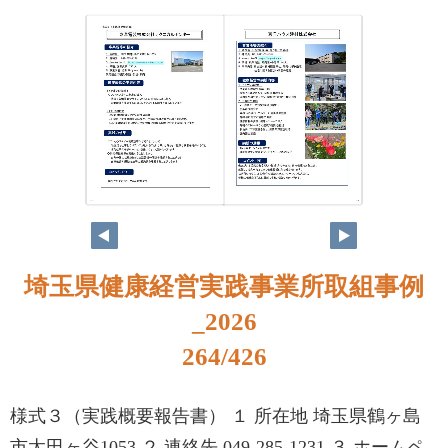
248
249
埼玉県健康経営実践事業所取組事例
_2026
264/426
様式３（実践概要報告書） １ 所在地 埼玉県鶴ヶ島
市太田ヶ谷1053 ２ 連絡先 049-285-1231 ３ ホームペ