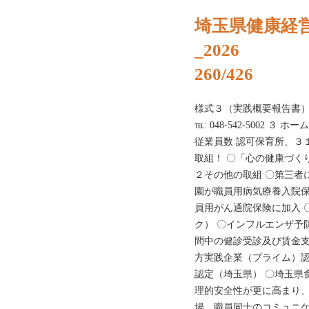
埼玉県健康経
_2026
260/426
様式３（実践概要報告書） 
℡: 048-542-5002 ３ ホーム
従業員数 認可保育所、３１
取組！ 〇「心の健康づく
２その他の取組 〇第三者
園が職員用病気療養入院保
員用がん通院保険に加入 
ク） 〇インフルエンザ予
間中の健診受診及び賃金支
方実践企業（プライム）認
認定（埼玉県） 〇埼玉県
理的安全性が更に高まり
場。職員同士のコミュニ