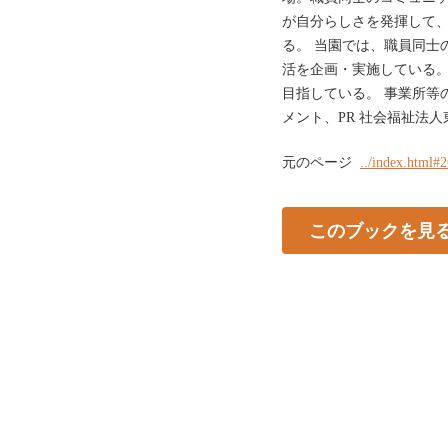
が自分らしさを発揮して
る。 当園では、職員同士
活を企画・実施している
目指している。 事業所等
メント、PR 社会福祉法
元のページ
../index.html#
このブックを見