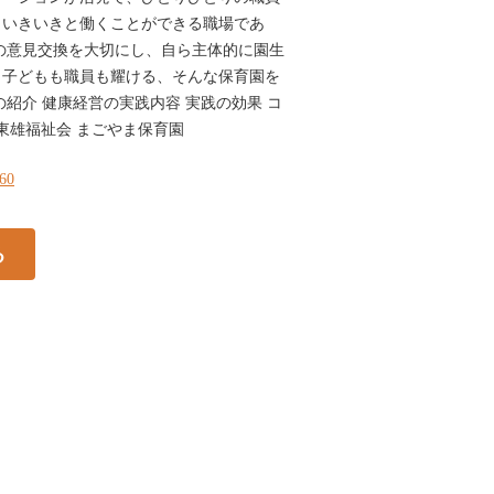
、いきいきと働くことができる職場であ
の意見交換を大切にし、自ら主体的に園生
。子どもも職員も耀ける、そんな保育園を
の紹介 健康経営の実践内容 実践の効果 コ
人東雄福祉会 まごやま保育園
260
る