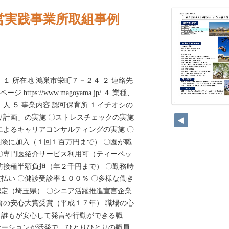
営実践事業所取組事例
１ 所在地 鴻巣市栄町７－２４ ２ 連絡先
ページ https://www.magoyama.jp/ ４ 業種、
人 ５ 事業内容 認可保育所 １イチオシの
244
り計画」の実施 〇ストレスチェックの実施
によるキャリアコンサルティングの実施 〇
険に加入（１回１百万円まで） 〇園が職
〇専門医紹介サービス利用可（ティーペッ
防接種半額負担（年２千円まで） 〇勤務時
払い 〇健診受診率１００％ 〇多様な働き
定（埼玉県） 〇シニア活躍推進宣言企業
食の安心大賞受賞（平成１７年） 職場の心
、誰もが安心して発言や行動ができる職
ケーションが活発で、ひとりひとりの職員